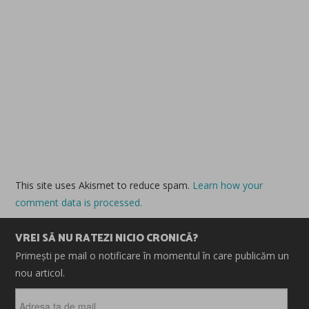
This site uses Akismet to reduce spam.
Learn how your
comment data is processed.
VREI SĂ NU RATEZI NICIO CRONICĂ?
Primești pe mail o notificare în momentul în care publicăm un
nou articol.
Adresa
ta