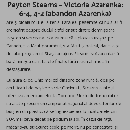
Peyton Stearns – Victoria Azarenka:
6-4, 4-2 (abandon Azarenka)
Are și ploaia rolul ei la tenis. Fără ea, pesemne că nu s-ar fi
cronicărit despre duelul altfel cinstit dintre domnișoara
Peyton și veterana Vika. Numai că a plouat strașnic pe
Canada, s-a făcut porumbul, s-a făcut și pateul, dar s-a și
decalat programul. Și așa au ajuns Stearns și Azarenka să
bată mingea ca-n fazele finale, fără niciun alt meci în
desfășurare.
Cu alura ei de Ohio mai cel dinspre zona rurală, deși pe
certificatul de naștere scrie Cincinnati, Stearns a intețit
ofensiva americancelor la Toronto. Sferturile turneului or
să arate precum un campionat național al devoratorilor de
burgeri din plastic, că se înghesuie acolo jucătoarele din
SUA mai ceva decât pe podium la sol. În cazul de față,
măcar s-au strecurat acolo pe merit, nu pe contestații și