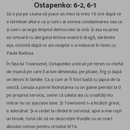
Ostapenko: 6-2, 6-1
Să o pui pe Leana să joace un meci la vreo 16 ore după ce
a terminat altul e ca și cum i-ai semna condamnarea sau ca
și cum i-ai nega dreptul democratic la cină. Și așa nu prea
se omoară cu alergatul letona noastră dragă, darămite
așa, istovită după ce azi-noapte s-a măsurat în tenis cu
Paula Badosa.
În fața lui Townsend, Ostapenko a intrat pe teren cu cheful
de muncă pe care îl ai luni dimineața, pe ploaie, frig și după
un deces în familie. Ca și cum ar fi fost luată cu japca de la
siestă, Lenuța a pornit încleștarea cu un game pierdut la 0
pe propriul serviciu, semn că salata aia cu crudități nici
măcar nu se așezase bine. Și Townsend s-a încălzit greoi,
e adevărat. Și-a cedat la rândul ei serviciul, apoi a mai copt
un break, totul cât să ne descrețim frunțile cu un start
absolut comun pentru circuitul WTA.