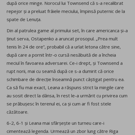
după orice minge. Norocul lui Townsend că s-a recalibrat
repejor și a preluat frâiele meciului, împinsă puternic de la
spate de Lenuța.
Din al patrulea game al primului set, în care americanca și-a
ținut serva, Ostapenko a aruncat prosopul. „Prea mult
tenis în 24 de ore”, probabil că a urlat letona către sine,
după care a pornit într-o cursă nesăbuită de a încheia
meciul în favoarea adversarei. Ce-i drept, și Townsend a
rupt norii, mai cu seamă după ce s-a dumirit că orice
schimbare de direcție înseamnă punct câștigat pentru ea.
Ca să fiu mai exact, Leana a răspuns strict la mingile care
au sosit direct la dânsa, în rest le-a urmărit cu privirea cum
se prăbușesc în terenul ei, ca și cum ar fi fost stele
căzătoare.
6-2, 6-1 și Leana mai sfârșește un turneu care-i
cimentează legenda. Urmează un zbor lung către Riga