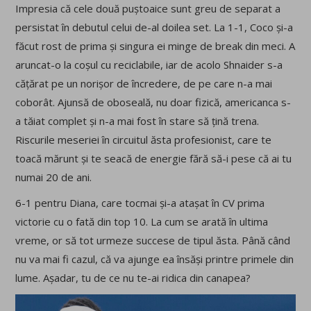
Impresia că cele două puștoaice sunt greu de separat a
persistat în debutul celui de-al doilea set. La 1-1, Coco și-a
făcut rost de prima și singura ei minge de break din meci. A
aruncat-o la coșul cu reciclabile, iar de acolo Shnaider s-a
cățărat pe un norișor de încredere, de pe care n-a mai
coborât. Ajunsă de oboseală, nu doar fizică, americanca s-
a tăiat complet și n-a mai fost în stare să țină trena.
Riscurile meseriei în circuitul ăsta profesionist, care te
toacă mărunt și te seacă de energie fără să-i pese că ai tu
numai 20 de ani.
6-1 pentru Diana, care tocmai și-a atașat în CV prima
victorie cu o fată din top 10. La cum se arată în ultima
vreme, or să tot urmeze succese de tipul ăsta. Până când
nu va mai fi cazul, că va ajunge ea însăși printre primele din
lume. Așadar, tu de ce nu te-ai ridica din canapea?