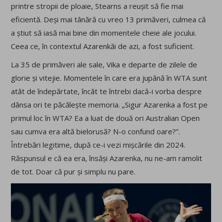
printre stropii de ploaie, Stearns a reușit să fie mai
eficientă. Deși mai tânără cu vreo 13 primăveri, culmea că
a știut să iasă mai bine din momentele cheie ale jocului.
Ceea ce, în contextul Azarenkăi de azi, a fost suficient.
La 35 de primăveri ale sale, Vika e departe de zilele de
glorie și vitejie. Momentele în care era jupână în WTA sunt
atât de îndepărtate, încât te întrebi dacă-i vorba despre
dânsa ori te păcălește memoria. „Sigur Azarenka a fost pe
primul loc în WTA? Ea a luat de două ori Australian Open
sau cumva era altă bielorusă? N-o confund oare?”.
Întrebări legitime, după ce-i vezi mișcările din 2024.
Răspunsul e că ea era, însăși Azarenka, nu ne-am ramolit
de tot. Doar că pur și simplu nu pare.