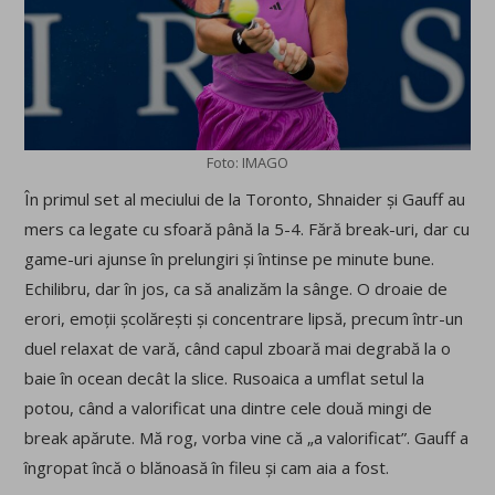
Foto: IMAGO
În primul set al meciului de la Toronto, Shnaider și Gauff au
mers ca legate cu sfoară până la 5-4. Fără break-uri, dar cu
game-uri ajunse în prelungiri și întinse pe minute bune.
Echilibru, dar în jos, ca să analizăm la sânge. O droaie de
erori, emoții școlărești și concentrare lipsă, precum într-un
duel relaxat de vară, când capul zboară mai degrabă la o
baie în ocean decât la slice. Rusoaica a umflat setul la
potou, când a valorificat una dintre cele două mingi de
break apărute. Mă rog, vorba vine că „a valorificat”. Gauff a
îngropat încă o blănoasă în fileu și cam aia a fost.