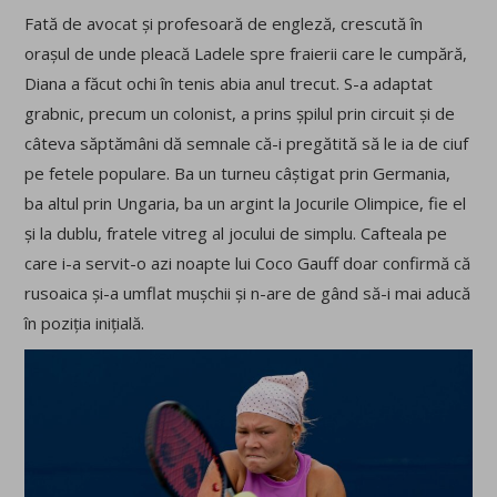
Fată de avocat și profesoară de engleză, crescută în
orașul de unde pleacă Ladele spre fraierii care le cumpără,
Diana a făcut ochi în tenis abia anul trecut. S-a adaptat
grabnic, precum un colonist, a prins șpilul prin circuit și de
câteva săptămâni dă semnale că-i pregătită să le ia de ciuf
pe fetele populare. Ba un turneu câștigat prin Germania,
ba altul prin Ungaria, ba un argint la Jocurile Olimpice, fie el
și la dublu, fratele vitreg al jocului de simplu. Cafteala pe
care i-a servit-o azi noapte lui Coco Gauff doar confirmă că
rusoaica și-a umflat mușchii și n-are de gând să-i mai aducă
în poziția inițială.