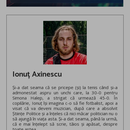
Ionuț Axinescu
Și-a dat seama că se pricepe (și) la tenis când și-a
admonestat aspru un unchi care, la 30-0 pentru
Simona Halep, a strigat că urmează 45-0. În
copilărie, Ionuț își imagina c-o să fie fotbalist, apoi a
visat că va deveni muzician, după care a absolvit
Științe Politice și a înțeles că nici măcar politician nu o
să ajungă în viața asta. Și-a dat seama, până la urmă,
că e mai înțelept să scrie, tăios și apăsat, despre
toate astea.