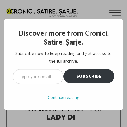
Discover more from Cronici.
Satire. Șarje.
Subscribe now to keep reading and get access to
the full archive.
Type
SUBSCRIBE
your
email…
TORONTO/MONTREAL 2024
Continue reading
DIANA SHNAIDER – COCO GAUFF: 6-4, 6-1
LADY DI