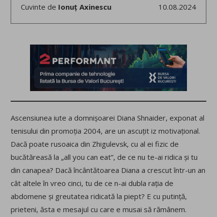
Cuvinte de
Ionuț Axinescu
10.08.2024
Ascensiunea iute a domnișoarei Diana Shnaider, exponat al
tenisului din promoția 2004, are un ascuțit iz motivațional.
Dacă poate rusoaica din Zhigulevsk, cu al ei fizic de
bucătăreasă la „all you can eat”, de ce nu te-ai ridica și tu
din canapea? Dacă încântătoarea Diana a crescut într-un an
cât altele în vreo cinci, tu de ce n-ai dubla rația de
abdomene și greutatea ridicată la piept? E cu putință,
prieteni, ăsta e mesajul cu care e musai să rămânem.