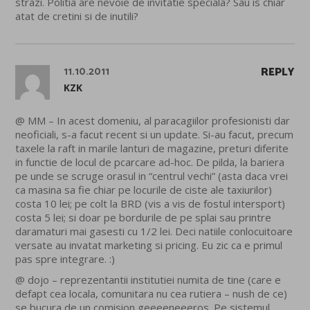
strazi. Politia are nevoie de invitatie speciala? Sau is chiar
atat de cretini si de inutili?
11.10.2011
REPLY
KZK
@ MM – In acest domeniu, al paracagiilor profesionisti dar
neoficiali, s-a facut recent si un update. Si-au facut, precum
taxele la raft in marile lanturi de magazine, preturi diferite
in functie de locul de pcarcare ad-hoc. De pilda, la bariera
pe unde se scruge orasul in “centrul vechi” (asta daca vrei
ca masina sa fie chiar pe locurile de ciste ale taxiurilor)
costa 10 lei; pe colt la BRD (vis a vis de fostul intersport)
costa 5 lei; si doar pe bordurile de pe splai sau printre
daramaturi mai gasesti cu 1/2 lei. Deci natiile conlocuitoare
versate au invatat marketing si pricing. Eu zic ca e primul
pas spre integrare. :)
@ dojo – reprezentantii institutiei numita de tine (care e
defapt cea locala, comunitara nu cea rutiera – nush de ce)
se bucura de un comision geeeeneeeros. Pe sistemul