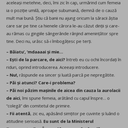
aceleași metehne, deci, îmi zic în cap, urmărind cum femeia
ia o poziție umilă, aproape subumană, demnă de o cauză
mult mai bună. Știu că banii nu ajung oricum la săracii ăștia
care sar pe tine ca hienele cărora le-au căzut dinții și care-
au rămas cu gingiile sângerânde rânjind amenințător spre
tine. Deci nu, urăsc să-i îmbogățesc pe terți.
– Băiatu’, ‘mdaaaai și mie…
– Ești de la parcare, de aici?
întreb eu cu ochii încordați în
riduri, oprind introducerea. Aceeași introducere.
– Nu!,
răspunde ea sincer și luată parcă pe nepregătite.
– Păi și atunci? Care-i problema?
– Păi noi păzim mașinile de aicea din cauza la aurolacii
de aici
, îmi spune femeia, arătând cu capul înspre… o
“colegă” din comitetul de primire.
– Fii atentă
, zic eu, apăsând simțitor pe cuvinte și luând o
atitudine serioasă.
Eu sunt de la Ministerul