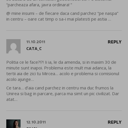
“parcheaza afara, javra ordinara! ”
@ mine insumi – de fiecare daca cand parchez “pe naspa”
in centru – oare cat timp o sa-i mai platesti pe astia …
11.10.2011
REPLY
CATA_C
Politia ce le face?!?! Ii ia, le da amenda, si in maxim 30 de
minute sunt inapoi. Problema este mult mai adanca, la
tertii aia de zici tu Mircea… acolo e problema si comisionul
acolo ajunge…
Ce tara… d’aia cand parchez in centru ma duc frumos la
Unirea si bag in parcare, parca ma simt un pic civilizat. Dar
atat…
12.10.2011
REPLY