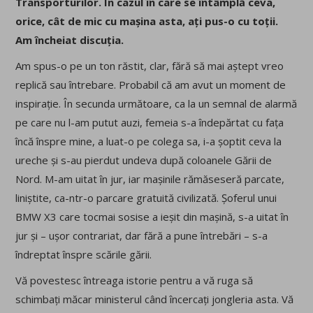
Transporturilor. În cazul în care se întâmplă ceva,
orice, cât de mic cu mașina asta, ați pus-o cu toții.
Am încheiat discuția.
Am spus-o pe un ton răstit, clar, fără să mai aștept vreo
replică sau întrebare. Probabil că am avut un moment de
inspirație. În secunda următoare, ca la un semnal de alarmă
pe care nu l-am putut auzi, femeia s-a îndepărtat cu fața
încă înspre mine, a luat-o pe colega sa, i-a șoptit ceva la
ureche și s-au pierdut undeva după coloanele Gării de
Nord. M-am uitat în jur, iar mașinile rămăseseră parcate,
liniștite, ca-ntr-o parcare gratuită civilizată. Șoferul unui
BMW X3 care tocmai sosise a ieșit din mașină, s-a uitat în
jur și – ușor contrariat, dar fără a pune întrebări – s-a
îndreptat înspre scările gării.
Vă povestesc întreaga istorie pentru a vă ruga să
schimbați măcar ministerul când încercați jongleria asta. Vă