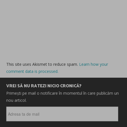
This site uses Akismet to reduce spam.
Learn how your
comment data is processed.
VREI SĂ NU RATEZI NICIO CRONICĂ?
Primești pe mail o notificare în momentul în care publicăm un
nou articol.
Adresa
ta
de
mail