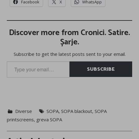
Facebook
X
WhatsApp
Discover more from Cronici. Satire.
Șarje.
Subscribe to get the latest posts sent to your email.
Type
SUBSCRIBE
your
email…
Diverse
SOPA
,
SOPA blackout
,
SOPA
printscreens
,
greva SOPA
Post