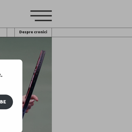
Despre cronici
.
IBE