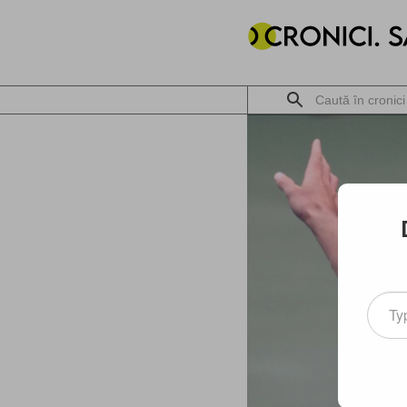
Type
your
email