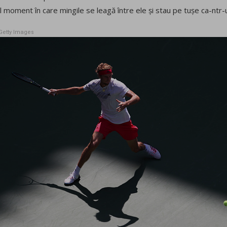
 moment în care mingile se leagă între ele și stau pe tușe ca-ntr
Getty Images