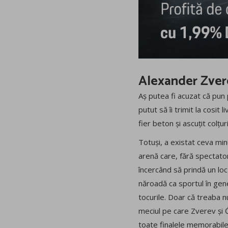
Alexander Zverev
Aș putea fi acuzat că pun 
putut să îi trimit la cosit
fier beton și ascuțit colțur
Totuși, a existat ceva min
arenă care, fără spectatori
încercând să prindă un loc
năroadă ca sportul în gene
tocurile. Doar că treaba n
meciul pe care Zverev și Ć
toate finalele memorabile