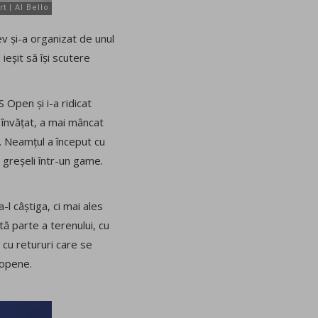
v și-a organizat de unul
ieșit să își scutere
S Open și i-a ridicat
 învățat, a mai mâncat
oi. Neamțul a început cu
 greșeli într-un game.
-l câștiga, ci mai ales
ă parte a terenului, cu
 cu retururi care se
ropene.