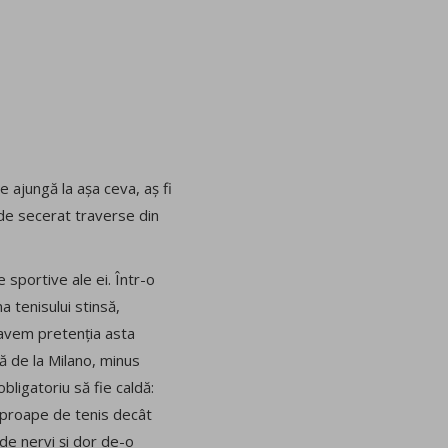
e ajungă la așa ceva, aș fi
e de secerat traverse din
 sportive ale ei. Într-o
a tenisului stinsă,
, avem pretenția asta
ă de la Milano, minus
bligatoriu să fie caldă:
 aproape de tenis decât
de nervi și dor de-o