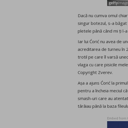
Dacă nu cumva omul chiar n
singur botezul, s-a băgat î
pletele până când mi ți l-a
Iar lui Ćorić nu avea de un
acreditarea de turneu în 
trotil pe care îl varsă uneo
vlaga cu care pisicile mel
Copyright Zverev.
Așa a ajuns Ćorić la primul
pentru a încheia meciul câ
smash-uri care au atentat 
târâiau până la baza fileu
Embed from 