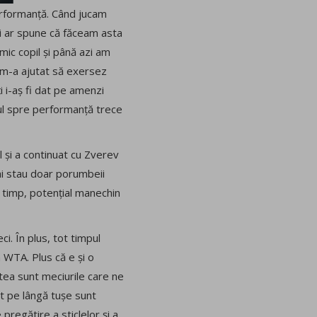
performanță. Când jucam
ii ar spune că făceam asta
mic copil și până azi am
a m-a ajutat să exersez
i i-aș fi dat pe amenzi
ul spre performanță trece
l și a continuat cu Zverev
mai stau doar porumbeii
i timp, potențial manechin
ci. În plus, tot timpul
a WTA. Plus că e și o
stea sunt meciurile care ne
it pe lângă tușe sunt
 pregătire a sticlelor și a