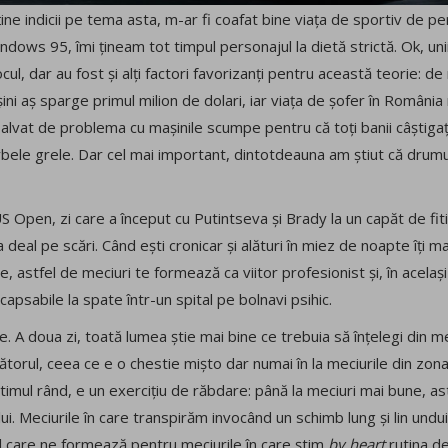
ine indicii pe tema asta, m-ar fi coafat bine viața de sportiv de 
dows 95, îmi țineam tot timpul personajul la dietă strictă. Ok, un
l, dar au fost și alți factori favorizanți pentru această teorie: de 
șini aș sparge primul milion de dolari, iar viața de șofer în Români
 salvat de problema cu mașinile scumpe pentru că toți banii câștigaț
bele grele. Dar cel mai important, dintotdeauna am știut că drum
S Open, zi care a început cu Putintseva și Brady la un capăt de fiti
a deal pe scări. Când ești cronicar și alături în miez de noapte îți 
, astfel de meciuri te formează ca viitor profesionist și, în acelaș
apsabile la spate într-un spital pe bolnavi psihic.
șe. A doua zi, toată lumea știe mai bine ce trebuia să înțelegi din me
gătorul, ceea ce e o chestie mișto dar numai în la meciurile din zon
ltimul rând, e un exercițiu de răbdare: până la meciuri mai bune, a
lui. Meciurile în care transpirăm invocând un schimb lung și lin undu
l care ne formează pentru meciurile în care știm
by heart
rutina de