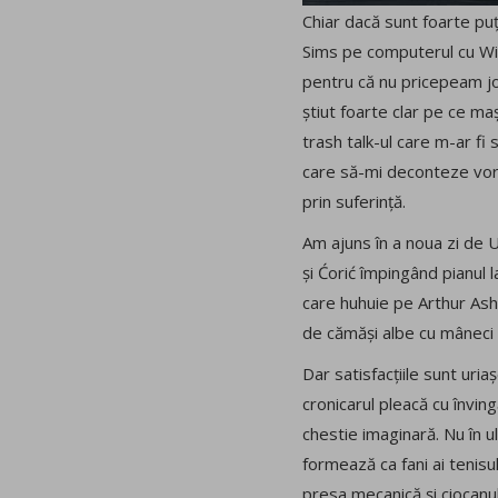
Chiar dacă sunt foarte puț
Sims pe computerul cu Win
pentru că nu pricepeam jocu
știut foarte clar pe ce ma
trash talk-ul care m-ar fi
care să-mi deconteze vor
prin suferință.
Am ajuns în a noua zi de U
și Ćorić împingând pianul l
care huhuie pe Arthur Ashe
de cămăși albe cu mâneci c
Dar satisfacțiile sunt uria
cronicarul pleacă cu învin
chestie imaginară. Nu în u
formează ca fani ai tenisu
presa mecanică și ciocanu