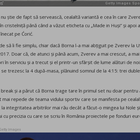
u știe de fapt să servească, cealaltă variantă e cea în care Zvere
n cristelniță până când a văzut eticheta cu „Made in Huși” și apoi a 
 înecat pe Ćorić.
de să îi fie simplu, chiar dacă Borna l-a mai abțiguit pe Zverev la U
2017. Doar că, de atunci și până acum, Zverev a mai crescut, a mai
ri în serviciu și a trecut și el printr-un sfârșit de lume alături de n
e se trezesc la 4 după-masa, plănuind somnul de la 4:15: trei duble
 break și a părut că Borna trage tare în primul set nu doar pentru a
t mai repede de teama vidului sportiv care se manifesta pe cealalt
la integritatea arbitrilor mai rău decât a făcut-o mingea lui Nole și
lui cu precizia cu care se scriu în România proiectele pe fonduri eu
Getty Images