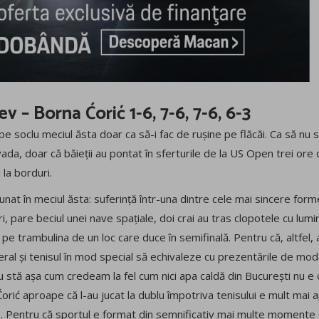
 – Borna Ćorić 1-6, 7-6, 7-6, 6-3
pe soclu meciul ăsta doar ca să-i fac de rușine pe flăcăi. Ca să nu s
 livada, doar că băieții au pontat în sferturile de la US Open trei or
i la borduri.
unat în meciul ăsta: suferință într-una dintre cele mai sincere forme
, pare beciul unei nave spațiale, doi crai au tras clopotele cu lumin
 pe trambulina de un loc care duce în semifinală. Pentru că, altfel
ral și tenisul în mod special să echivaleze cu prezentările de mod
u stă așa cum credeam la fel cum nici apa caldă din București nu e o
orić aproape că l-au jucat la dublu împotriva tenisului e mult mai
. Pentru că sportul e format din semnificativ mai multe momente 