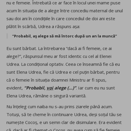
nu e femeie. Întrebată ce ar face în locul unei mame puse
acum în situația de a alege între concediu maternal de unul
sau doi ani în condițiile în care concediul de doi ani este
plătit în scârbă, Udrea a răspuns așa:
“Probabil, aş alege să mă întorc după un an la muncă”
Eu sunt bărbat. La întrebarea “dacă ai fi femeie, ce ai
alege?”, răspunsul meu ar fost identic cu cel al Elenei
Udrea. La condițional optativ. Ceea ce înseamnă fie că eu
sunt Elena Udrea, fie că Udrea e cel puțin bărbat, pentru
că o femeie în situația doamnei Ministru ar fi spus,
evident,
“Probabil,
voi
alege (…)”
. Iar cum eu nu sunt
Elena Udrea, rămâne o singură variantă.
Nu înțeleg cum naiba nu s-au prins ziarele până acum.
Totuși, să te cheme în continuare Udrea, deși soțul tău se
numește Cocoș, e un semn clar de disimulare. Era evident
că, dacă ar fi chemat-o Cocoș, nu avea cum să fie femeie.