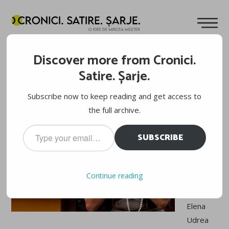
DOVADA CĂ ELENA UDREA E BĂRBAT
Discover more from Cronici.
Cuvinte de
Mircea Meșter
09.12.2010
Satire. Șarje.
Am
Subscribe now to keep reading and get access to
descope
the full archive.
rit un
Type
SUBSCRIBE
lucru
your
email…
ținut
secret
Continue reading
până
acum.
Elena
Udrea