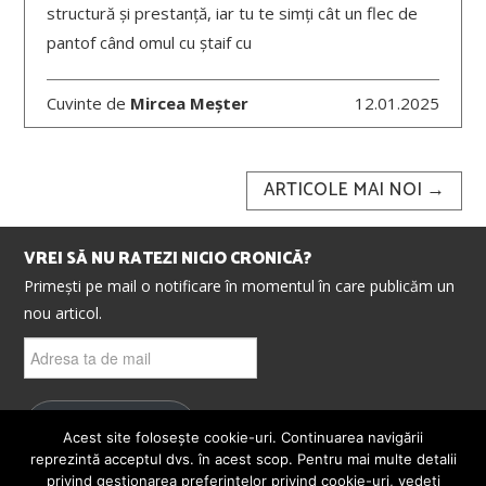
structură și prestanță, iar tu te simți cât un flec de
pantof când omul cu ștaif cu
Cuvinte de
Mircea Meșter
12.01.2025
Post
ARTICOLE MAI NOI
→
navigation
VREI SĂ NU RATEZI NICIO CRONICĂ?
Primești pe mail o notificare în momentul în care publicăm un
nou articol.
Adresa
ta
de
mail
ABONEAZĂ-TE
Acest site folosește cookie-uri. Continuarea navigării
reprezintă acceptul dvs. în acest scop. Pentru mai multe detalii
privind gestionarea preferințelor privind cookie-uri, vedeți