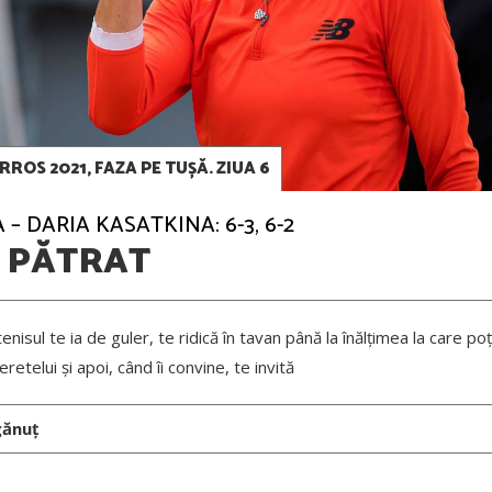
ROS 2021, FAZA PE TUȘĂ. ZIUA 6
– DARIA KASATKINA: 6-3, 6-2
A PĂTRAT
tenisul te ia de guler, te ridică în tavan până la înălțimea la care poți
eretelui și apoi, când îi convine, te invită
gănuț