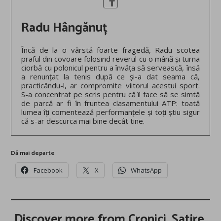
Radu Hângănuț
Încă de la o vârstă foarte fragedă, Radu scotea
praful din covoare folosind reverul cu o mână și turna
ciorbă cu polonicul pentru a învăța să servească, însă
a renunțat la tenis după ce și-a dat seama că,
practicându-l, ar compromite viitorul acestui sport.
S-a concentrat pe scris pentru că îl face să se simtă
de parcă ar fi în fruntea clasamentului ATP: toată
lumea îți comentează performanțele și toți știu sigur
că s-ar descurca mai bine decât tine.
Dă mai departe
Facebook
X
WhatsApp
Discover more from Cronici. Satire.