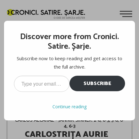
Discover more from Cronici.
Satire. Șarje.
Subscribe now to keep reading and get access to
the full archive.
Type
SUBSCRIBE
your
email…
ROLAND-GARROS 2024
Continue reading
CARLOS ALCARAZ – JANNIK SINNER: 2-6, 6-3, 3-6, 6-
4, 6-3
CARLOSTRIȚA AURIE