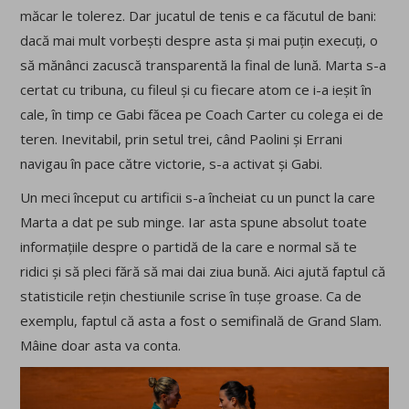
măcar le tolerez. Dar jucatul de tenis e ca făcutul de bani:
dacă mai mult vorbești despre asta și mai puțin execuți, o
să mănânci zacuscă transparentă la final de lună. Marta s-a
certat cu tribuna, cu fileul și cu fiecare atom ce i-a ieșit în
cale, în timp ce Gabi făcea pe Coach Carter cu colega ei de
teren. Inevitabil, prin setul trei, când Paolini și Errani
navigau în pace către victorie, s-a activat și Gabi.
Un meci început cu artificii s-a încheiat cu un punct la care
Marta a dat pe sub minge. Iar asta spune absolut toate
informațiile despre o partidă de la care e normal să te
ridici și să pleci fără să mai dai ziua bună. Aici ajută faptul că
statisticile rețin chestiunile scrise în tușe groase. Ca de
exemplu, faptul că asta a fost o semifinală de Grand Slam.
Mâine doar asta va conta.