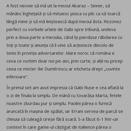
A fost nevoie să mă uit la meciul Alcaraz – Sinner, să
mănânc înghețată și să mituiesc pisica cu plic ca să toarcă
lângă mine și să mă liniștească după meciul ăsta. Rezonez
perfect cu vorbele urlate de Gabi spre tribună, undeva
prin a doua parte a meciului, când își pierduse răbdarea cu
toți și toate și anunța că îi vine să acționeze dincolo de
tenis în privința adversarelor. Mare noroc că româna e
ceva ce vorbim doar noi pe-aici, prin curte, și alții nu pricep
ceea ce mister Ilie Dumitrescu ar eticheta drept „cuvinte
inferioare”.
În primul set am avut impresia că Gabi Ruse e cea aflată la
o zi de finala la simplu. De mână cu tovarășa Marta, fetele
noastre zburdau pur și simplu. Paolini părea o furnică
aruncată în mașina de spălat, iar Errani servea de parcă se
chinuia să culeagă cireșe fără scară. S-a făcut 6-1 într-un
context în care game-ul câștigat de italience părea o