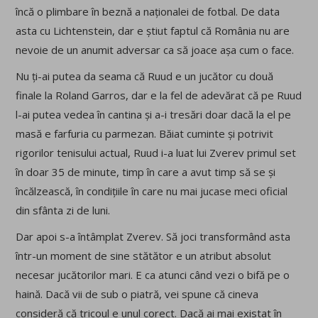
încă o plimbare în beznă a naționalei de fotbal. De data
asta cu Lichtenstein, dar e știut faptul că România nu are
nevoie de un anumit adversar ca să joace așa cum o face.
Nu ți-ai putea da seama că Ruud e un jucător cu două
finale la Roland Garros, dar e la fel de adevărat că pe Ruud
l-ai putea vedea în cantina și a-i tresări doar dacă la el pe
masă e farfuria cu parmezan. Băiat cuminte și potrivit
rigorilor tenisului actual, Ruud i-a luat lui Zverev primul set
în doar 35 de minute, timp în care a avut timp să se și
încălzească, în condițiile în care nu mai jucase meci oficial
din sfânta zi de luni.
Dar apoi s-a întâmplat Zverev. Să joci transformând asta
într-un moment de sine stătător e un atribut absolut
necesar jucătorilor mari. E ca atunci când vezi o bifă pe o
haină. Dacă vii de sub o piatră, vei spune că cineva
consideră că tricoul e unul corect. Dacă ai mai existat în