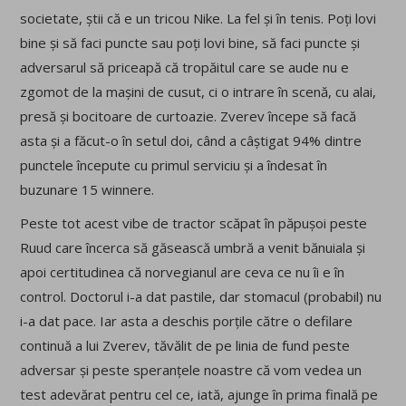
societate, știi că e un tricou Nike. La fel și în tenis. Poți lovi
bine și să faci puncte sau poți lovi bine, să faci puncte și
adversarul să priceapă că tropăitul care se aude nu e
zgomot de la mașini de cusut, ci o intrare în scenă, cu alai,
presă și bocitoare de curtoazie. Zverev începe să facă
asta și a făcut-o în setul doi, când a câștigat 94% dintre
punctele începute cu primul serviciu și a îndesat în
buzunare 15 winnere.
Peste tot acest vibe de tractor scăpat în păpușoi peste
Ruud care încerca să găsească umbră a venit bănuiala și
apoi certitudinea că norvegianul are ceva ce nu îi e în
control. Doctorul i-a dat pastile, dar stomacul (probabil) nu
i-a dat pace. Iar asta a deschis porțile către o defilare
continuă a lui Zverev, tăvălit de pe linia de fund peste
adversar și peste speranțele noastre că vom vedea un
test adevărat pentru cel ce, iată, ajunge în prima finală pe