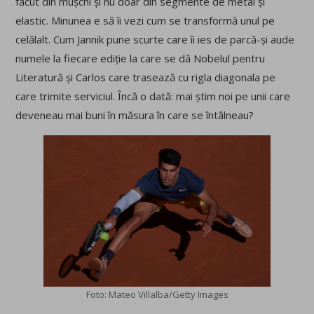
făcut din mușchi și nu doar din segmente de metal și
elastic. Minunea e să îi vezi cum se transformă unul pe
celălalt. Cum Jannik pune scurte care îi ies de parcă-și aude
numele la fiecare ediție la care se dă Nobelul pentru
Literatură și Carlos care trasează cu rigla diagonala pe
care trimite serviciul. Încă o dată: mai știm noi pe unii care
deveneau mai buni în măsura în care se întâlneau?
Foto: Mateo Villalba/Getty Images