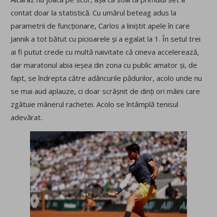
contat doar la statistică. Cu umărul beteag adus la
parametrii de funcționare, Carlos a liniștit apele în care
Jannik a tot bătut cu picioarele și a egalat la 1. În setul trei
ai fi putut crede cu multă naivitate că cineva accelerează,
dar maratonul abia ieșea din zona cu public amator și, de
fapt, se îndrepta către adâncurile pădurilor, acolo unde nu
se mai aud aplauze, ci doar scrâșnit de dinți ori mâini care
zgâtuie mânerul rachetei. Acolo se întâmplă tenisul
adevărat.