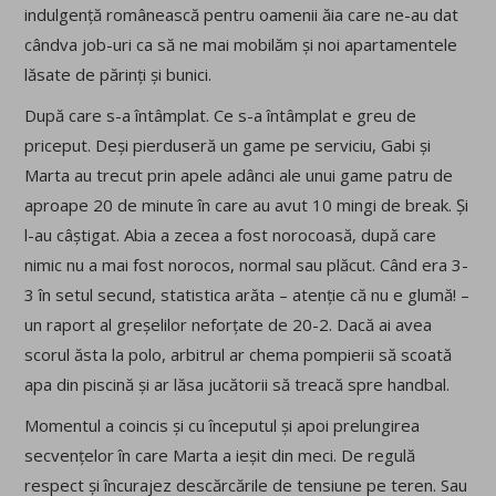
indulgență românească pentru oamenii ăia care ne-au dat
cândva job-uri ca să ne mai mobilăm și noi apartamentele
lăsate de părinți și bunici.
După care s-a întâmplat. Ce s-a întâmplat e greu de
priceput. Deși pierduseră un game pe serviciu, Gabi și
Marta au trecut prin apele adânci ale unui game patru de
aproape 20 de minute în care au avut 10 mingi de break. Și
l-au câștigat. Abia a zecea a fost norocoasă, după care
nimic nu a mai fost norocos, normal sau plăcut. Când era 3-
3 în setul secund, statistica arăta – atenție că nu e glumă! –
un raport al greșelilor neforțate de 20-2. Dacă ai avea
scorul ăsta la polo, arbitrul ar chema pompierii să scoată
apa din piscină și ar lăsa jucătorii să treacă spre handbal.
Momentul a coincis și cu începutul și apoi prelungirea
secvențelor în care Marta a ieșit din meci. De regulă
respect și încurajez descărcările de tensiune pe teren. Sau