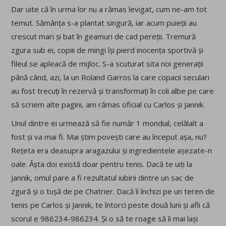
Dar uite că în urma lor nu a rămas levigat, cum ne-am tot
temut. Sămânța s-a plantat singură, iar acum puieții au
crescut mari și bat în geamuri de cad pereții. Tremură
zgura sub ei, copiii de mingi își pierd inocența sportivă și
fileul se apleacă de mijloc. S-a scuturat sita noi generații
până când, azi, la un Roland Garros la care copacii seculari
au fost trecuți în rezervă și transformați în coli albe pe care
să scriem alte pagini, am rămas oficial cu Carlos și Jannik.
Unul dintre ei urmează să fie număr 1 mondial, celălalt a
fost și va mai fi. Mai știm povești care au început așa, nu?
Rețeta era deasupra aragazului și ingredientele așezate-n
oale. Ășta doi există doar pentru tenis. Dacă te uiți la
Jannik, omul pare a fi rezultatul iubirii dintre un sac de
zgură și o tușă de pe Chatrier. Dacă îi închizi pe un teren de
tenis pe Carlos și Jannik, te întorci peste două luni și afli că
scorul e 986234-986234. Și o să te roage să îi mai lași