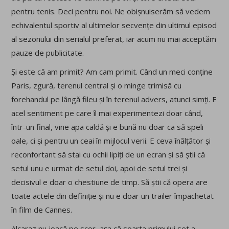
pentru tenis. Deci pentru noi. Ne obișnuiserăm să vedem
echivalentul sportiv al ultimelor secvențe din ultimul episod
al sezonului din serialul preferat, iar acum nu mai acceptăm
pauze de publicitate.
Și este că am primit? Am cam primit. Când un meci conține
Paris, zgură, terenul central și o minge trimisă cu
forehandul pe lângă fileu și în terenul advers, atunci simți. E
acel sentiment pe care îl mai experimentezi doar când,
într-un final, vine apa caldă și e bună nu doar ca să speli
oale, ci și pentru un ceai în mijlocul verii. E ceva înălțător și
reconfortant să stai cu ochii lipiți de un ecran și să știi că
setul unu e urmat de setul doi, apoi de setul trei și
decisivul e doar o chestiune de timp. Să știi că opera are
toate actele din definiție și nu e doar un trailer împachetat
în film de Cannes.
Alcaraz nu joacă pe scor, așa că soarta primului set a