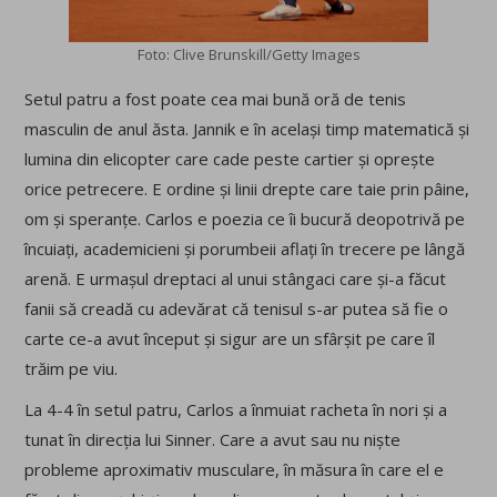
Foto: Clive Brunskill/Getty Images
Setul patru a fost poate cea mai bună oră de tenis
masculin de anul ăsta. Jannik e în același timp matematică și
lumina din elicopter care cade peste cartier și oprește
orice petrecere. E ordine și linii drepte care taie prin pâine,
om și speranțe. Carlos e poezia ce îi bucură deopotrivă pe
încuiați, academicieni și porumbeii aflați în trecere pe lângă
arenă. E urmașul dreptaci al unui stângaci care și-a făcut
fanii să creadă cu adevărat că tenisul s-ar putea să fie o
carte ce-a avut început și sigur are un sfârșit pe care îl
trăim pe viu.
La 4-4 în setul patru, Carlos a înmuiat racheta în nori și a
tunat în direcția lui Sinner. Care a avut sau nu niște
probleme aproximativ musculare, în măsura în care el e