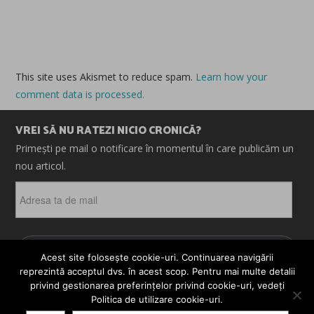
This site uses Akismet to reduce spam.
Learn how your
comment data is processed.
VREI SĂ NU RATEZI NICIO CRONICĂ?
Primești pe mail o notificare în momentul în care publicăm un
nou articol.
Adresa
ta
de
mail
ABONEAZĂ-TE
Acest site folosește cookie-uri. Continuarea navigării
reprezintă acceptul dvs. în acest scop. Pentru mai multe detalii
privind gestionarea preferințelor privind cookie-uri, vedeți
Politica de utilizare cookie-uri.
© 2026 CRONICI. SATIRE. ȘARJE. TOATE DREPTURILE