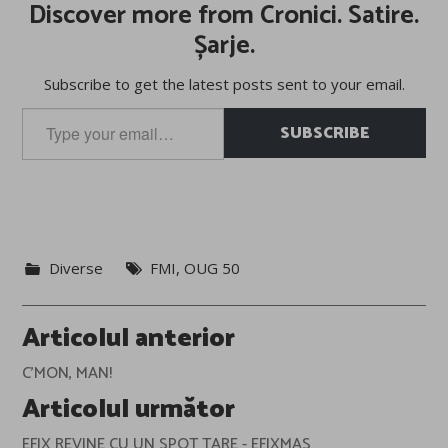
Discover more from Cronici. Satire.
Șarje.
Subscribe to get the latest posts sent to your email.
Type
SUBSCRIBE
your
email…
Diverse
FMI
,
OUG 50
Post
Articolul anterior
navigation
C'MON, MAN!
Articolul următor
EFIX REVINE CU UN SPOT TARE - EFIXMAS