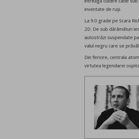
întreaga clădire cade sub 
inventate de ruşi.
La 9.0 grade pe Scara Rich
2D. De sub dărâmături ies
autostrăzi suspendate para
valul negru care se prăvă
Din fericire, centrala ato
virtutea legendarei ospita