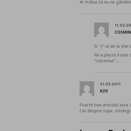
Ar trebui să nu ne gândim la
17.03.20
COSMIN
Si “:)”-ul de la sf
Mi-a placut ironia 
“cutremur”…
21.03.2011
KZK
Foarte bun articolul asta
Cat despre topic, inteleg