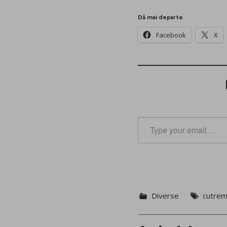
Dă mai departe
Facebook
X
Type
your
email…
Diverse
cutrem
Post