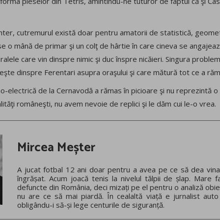
forma pieselor din Tetris, amintindu-ne tuturor de faptul că şi Casa
ter, cutremurul există doar pentru amatorii de statistică, geometr
e o mână de primar şi un colţ de hârtie în care cineva se angajea
lele care vin dinspre nimic şi duc înspre nicăieri. Singura proble
leşte dinspre Ferentari asupra oraşului şi care mătură tot ce a răm
mo-electrică de la Cernavodă a rămas în picioare şi nu reprezintă o 
lităţi româneşti, nu avem nevoie de replici şi le dăm cui le-o vrea.
Mircea Meșter
A jucat fotbal 12 ani doar pentru a avea pe ce să dea vina
îngrășat. Acum joacă tenis la nivelul tălpii de șlap. Mare f
defuncte din România, deci mizați pe el pentru o analiză obie
nu are ce să mai piardă. În cealaltă viață e jurnalist auto
obligându-i să-și lege centurile de siguranță.