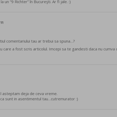
 un “9 Richter” în Bucureşti. Ar fi jale. :)
11
arstiul comentariului tau ar trebui sa spuna…?
cu care a fost scris articolul. Imcepi sa te gandesti daca nu cumva 
. Il asteptam deja de ceva vreme.
i ca sunt in asentimentul tau…cutremurator :)