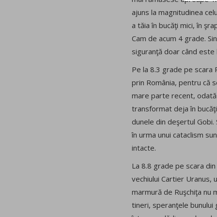
ajuns la magnitudinea cel
a tăia în bucăţi mici, în 
Cam de acum 4 grade. Singu
siguranţă doar când este lo
Pe la 8.3 grade pe scara R
prin România, pentru că sc
mare parte recent, odată c
transformat deja în bucăţi
dunele din deşertul Gobi. 
în urma unui cataclism sun
intacte.
La 8.8 grade pe scara din 
vechiului Cartier Uranus, 
marmură de Ruşchiţa nu mai
tineri, speranţele bunului g