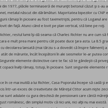
ui din 1977, plăcile terminaseră de murunţit betonul căzut şi s-au
şrapnel, metalul născut din dărâmături. Majoritatea bipezilor cu CNP
rii rămaşi în picioare au fost taximetriştii, pentru că Loganul are 
vit din faţă. Atunci când e lovit pe plan vertical, stă bine pe roţi.
ichter, restul lumii îşi dă seama că Charles Richter nu are cum să
ara e mult prea mare pentru cât poate duce ţara asta. La 8.5 grade
u decolarea lansată (mai târziu s-a dovedit că înspre faliment) a p
 atât de mărunte, încât începătorii în ale seismelor le-ar putea co
Singurele elemente distinctive care te fac să te gândeşti că prive
t copacii înalţi rămaşi, totuşi, în picioare. Sunt singurele elemente
ce în ce mai inutilă a lui Richter, Casa Poporului începe să cadă şi
ucis într-un exces de creativitate de Măreţul Ctitor acum nişte zeci
 sunt adulate cu gura deschisă de pensionarii care cântă măreţii i
ust românesc, din simplul motiv că nici unii, nici alţii nu mai există. 