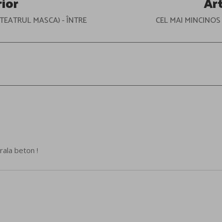
rior
Ar
TEATRUL MASCA) - ÎNTRE
CEL MAI MINCINOS
ala beton !