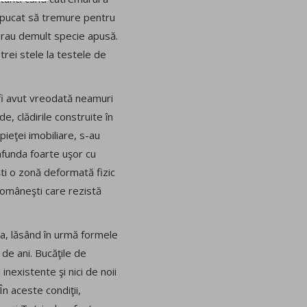
 apucat să tremure pentru
 erau demult specie apusă.
trei stele la testele de
 fi avut vreodată neamuri
, clădirile construite în
ieţei imobiliare, s-au
nfunda foarte uşor cu
şti o zonă deformată fizic
 româneşti care rezistă
 ea, lăsând în urmă formele
 de ani. Bucăţile de
nexistente şi nici de noii
În aceste condiţii,