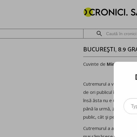
BUCUREŞTI, 8.9 G
Cuvinte de
Mircea Meșt
Cutremurul a venit pe neaş
de ori publicul în legătură
însă ăsta nu e un motiv p
Type
your
până la urmă, zilele fără s
email
public, cât şi pentru televi
Cutremurul a avut 8.9 gra
mai rămăsese aproape nim