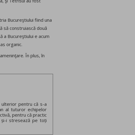
, şi Tetrisul au fost
ia Bucureştiului fiind una
ză să construiască două
mă a Bucureştiului e acum
as organic.
ameninţare. În plus, în
 ulterior pentru că s-a
an al tuturor echipelor
ctivă, pentru că practic
 și-i stresează pe toți