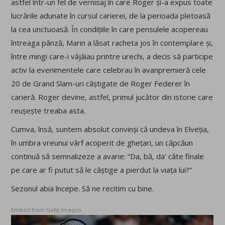
astfel într-un fel de vernisaj în care Roger și-a expus toate
lucrările adunate în cursul carierei, de la perioada pletoasă
la cea unctuoasă. În condițiile în care pensulele acopereau
întreaga pânză, Marin a lăsat racheta jos în contemplare și,
între mingi care-i vâjâiau printre urechi, a decis să participe
activ la evenimentele care celebrau în avanpremieră cele
20 de Grand Slam-uri câștigate de Roger Federer în
carieră. Roger devine, astfel, primul jucător din istorie care
reușește treaba asta.
Cumva, însă, suntem absolut convinși că undeva în Elveția,
în umbra vreunui vârf acoperit de ghețari, un căpcăun
continuă să semnalizeze a avarie: “Da, bă, da’ câte finale
pe care ar fi putut să le câștige a pierdut la viața lui?”
Sezonul abia începe. Să ne recitim cu bine.
Embed from Getty Images