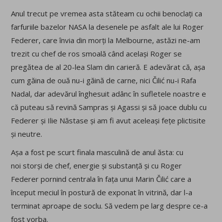
Anul trecut pe vremea asta stăteam cu ochii benoclați ca
farfuriile bazelor NASA la desenele pe asfalt ale lui Roger
Federer, care învia din morți la Melbourne, astăzi ne-am
trezit cu chef de ros smoală când același Roger se
pregătea de al 20-lea Slam din carieră. E adevărat că, așa
cum găina de ouă nu-i găină de carne, nici Čilić nu-i Rafa
Nadal, dar adevărul înghesuit adânc în sufletele noastre e
că puteau să revină Sampras și Agassi și să joace dublu cu
Federer și Ilie Năstase și am fi avut aceleași fețe plictisite
și neutre.
Așa a fost pe scurt finala masculină de anul ăsta: cu
noi storși de chef, energie și substanță și cu Roger
Federer pornind centrala în fața unui Marin Čilić care a
început meciul în postură de exponat în vitrină, dar l-a
terminat aproape de soclu. Să vedem pe larg despre ce-a
fost vorba.