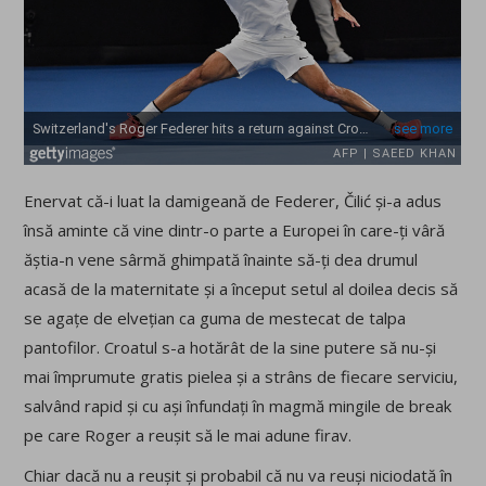
Enervat că-i luat la damigeană de Federer, Čilić și-a adus
însă aminte că vine dintr-o parte a Europei în care-ți vâră
ăștia-n vene sârmă ghimpată înainte să-ți dea drumul
acasă de la maternitate și a început setul al doilea decis să
se agațe de elvețian ca guma de mestecat de talpa
pantofilor. Croatul s-a hotărât de la sine putere să nu-și
mai împrumute gratis pielea și a strâns de fiecare serviciu,
salvând rapid și cu ași înfundați în magmă mingile de break
pe care Roger a reușit să le mai adune firav.
Chiar dacă nu a reușit și probabil că nu va reuși niciodată în