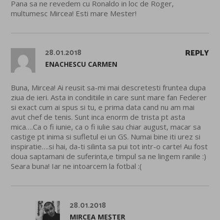
Pana sa ne revedem cu Ronaldo in loc de Roger,
multumesc Mircea! Esti mare Mester!
28.01.2018
REPLY
ENACHESCU CARMEN
Buna, Mircea! Ai reusit sa-mi mai descretesti fruntea dupa
ziua de ieri. Asta in conditiile in care sunt mare fan Federer
si exact cum ai spus si tu, e prima data cand nu am mai
avut chef de tenis. Sunt inca enorm de trista pt asta
mica….Ca o fi iunie, ca o fi iulie sau chiar august, macar sa
castige pt inima si sufletul ei un GS. Numai bine iti urez si
inspiratie….si hai, da-ti silinta sa pui tot intr-o carte! Au fost
doua saptamani de suferinta,e timpul sa ne lingem ranile :)
Seara buna! Iar ne intoarcem la fotbal :(
28.01.2018
MIRCEA MEȘTER