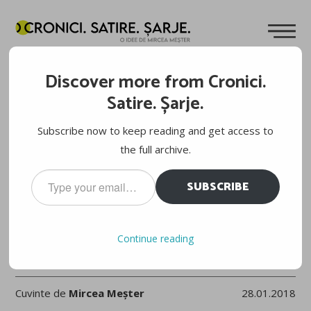
Discover more from Cronici.
Satire. Șarje.
Subscribe now to keep reading and get access to
the full archive.
Type
SUBSCRIBE
your
email…
Continue reading
AUSTRALIAN OPEN, FAZA PE TUȘĂ. FINALA MASCULINĂ:
ACID ACETILSALIČILIĆ
Cuvinte de
Mircea Meșter
28.01.2018