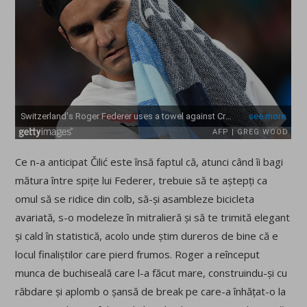
Ce n-a anticipat Čilić este însă faptul că, atunci când îi bagi
mătura între spițe lui Federer, trebuie să te aștepți ca
omul să se ridice din colb, să-și asambleze bicicleta
avariată, s-o modeleze în mitralieră și să te trimită elegant
și cald în statistică, acolo unde știm dureros de bine că e
locul finaliștilor care pierd frumos. Roger a reînceput
munca de buchiseală care l-a făcut mare, construindu-și cu
răbdare și aplomb o șansă de break pe care-a înhățat-o la