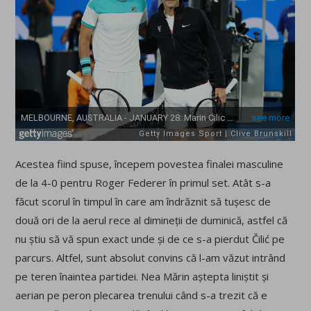
Acestea fiind spuse, începem povestea finalei masculine
de la 4-0 pentru Roger Federer în primul set. Atât s-a
făcut scorul în timpul în care am îndrăznit să tușesc de
două ori de la aerul rece al dimineții de duminică, astfel că
nu știu să vă spun exact unde și de ce s-a pierdut Čilić pe
parcurs. Altfel, sunt absolut convins că l-am văzut intrând
pe teren înaintea partidei. Nea Mărin aștepta liniștit și
aerian pe peron plecarea trenului când s-a trezit că e