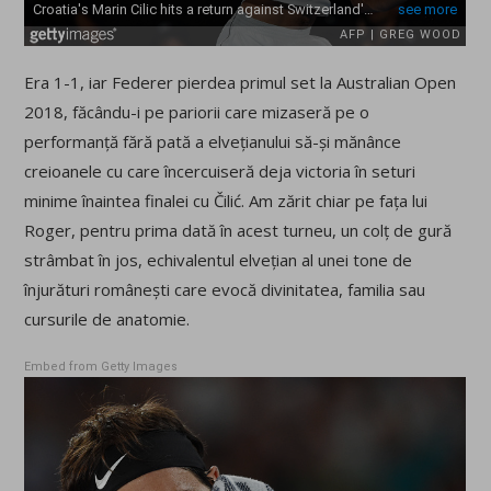
Era 1-1, iar Federer pierdea primul set la Australian Open
2018, făcându-i pe pariorii care mizaseră pe o
performanță fără pată a elvețianului să-și mănânce
creioanele cu care încercuiseră deja victoria în seturi
minime înaintea finalei cu Čilić. Am zărit chiar pe fața lui
Roger, pentru prima dată în acest turneu, un colț de gură
strâmbat în jos, echivalentul elvețian al unei tone de
înjurături românești care evocă divinitatea, familia sau
cursurile de anatomie.
Embed from Getty Images