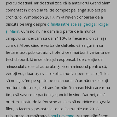
joci cu destinul. Iar destinul zice că la anteriorul Grand Slam
comentat în cronici la fel de complet pe lângă subiect pe
cronici.ro, Wimbledon 2017, mi-a revenit onoarea de a
discuta pe larg despre
o finală între aceiași geolgăi: Roger
și Marin
. Cum noi nu ne dăm la o parte de la munca
câmpului și încercăm să dăm 110% la fiecare cronică, așa
cum dă Alibec când e vorba de chiftele, vă asigurăm că
fiecare text publicat aici vă oferă cea mai bună variantă de
text disponibilă în sertărașul responsabil de creație din
minusculul creier al autorului. Și zicem minuscul pentru că,
vedeți voi, doar așa s-ar explica motivul pentru care, în loc
să ne așezăm pe spate pe o canapea să urmărim relaxați
meciurile de tenis, ne transformăm în masochiști care n-au
timp să savureze partida și sportul în sine. Dar hei, dacă
prietenii noștri de la Porsche au ales să ne ridice mingea la
fileu, o facem și pe-asta la toate Slam-urile din 2018.
Publicitate: cumpărați-vă
noul Cayenne
. Mulțam, rămânem