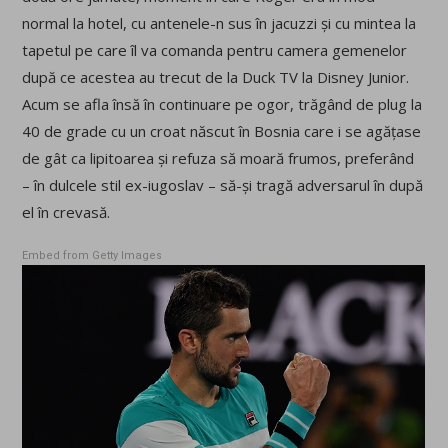
normal la hotel, cu antenele-n sus în jacuzzi și cu mintea la
tapetul pe care îl va comanda pentru camera gemenelor
după ce acestea au trecut de la Duck TV la Disney Junior.
Acum se afla însă în continuare pe ogor, trăgând de plug la
40 de grade cu un croat născut în Bosnia care i se agățase
de gât ca lipitoarea și refuza să moară frumos, preferând
– în dulcele stil ex-iugoslav – să-și tragă adversarul în după
el în crevasă.
Embed from Getty Images