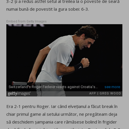
3-2 și a redus astfel setul al treilea la o poveste de seară
numai bună de povestit la gura sobei: 6-3.
Embed from Getty Images
Era 2-1 pentru Roger. Iar când elvețianul a făcut break în
chiar primul game al setului următor, ne pregăteam deja
să deschidem șampania care rămăsese bolind în frigider