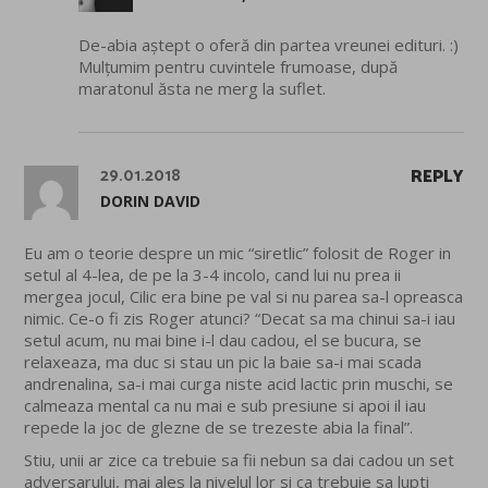
De-abia aștept o oferă din partea vreunei edituri. :)
Mulțumim pentru cuvintele frumoase, după
maratonul ăsta ne merg la suflet.
29.01.2018
REPLY
DORIN DAVID
Eu am o teorie despre un mic “siretlic” folosit de Roger in
setul al 4-lea, de pe la 3-4 incolo, cand lui nu prea ii
mergea jocul, Cilic era bine pe val si nu parea sa-l opreasca
nimic. Ce-o fi zis Roger atunci? “Decat sa ma chinui sa-i iau
setul acum, nu mai bine i-l dau cadou, el se bucura, se
relaxeaza, ma duc si stau un pic la baie sa-i mai scada
andrenalina, sa-i mai curga niste acid lactic prin muschi, se
calmeaza mental ca nu mai e sub presiune si apoi il iau
repede la joc de glezne de se trezeste abia la final”.
Stiu, unii ar zice ca trebuie sa fii nebun sa dai cadou un set
adversarului, mai ales la nivelul lor si ca trebuie sa lupti