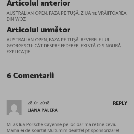
Post
Articolul anterior
navigation
AUSTRALIAN OPEN, FAZA PE TUȘĂ. ZIUA 13: VRĂJITOAREA
DIN WOZ
Articolul următor
AUSTRALIAN OPEN, FAZA PE TUȘĂ. REVERELE LUI
GEORGESCU: CÂT DESPRE FEDERER, EXISTĂ O SINGURĂ
EXPLICAȚIE...
6 Comentarii
28.01.2018
REPLY
LIANA PALERA
Mi-as lua Porsche Cayenne pe loc dar ma retine ceva.
Mama ei de soarta! Multumim dealtfel pt sponsorizare!