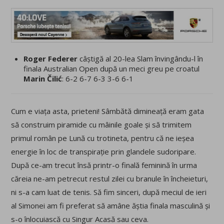
Roger Federer
câștigă al 20-lea Slam învingându-l în
finala Australian Open după un meci greu pe croatul
Marin Čilić
: 6-2 6-7 6-3 3-6 6-1
Cum e viața asta, prieteni! Sâmbătă dimineață eram gata
să construim piramide cu mâinile goale și să trimitem
primul român pe Lună cu trotineta, pentru că ne ieșea
energie în loc de transpirație prin glandele sudoripare.
După ce-am trecut însă printr-o finală feminină în urma
căreia ne-am petrecut restul zilei cu branule în încheieturi,
ni s-a cam luat de tenis. Să fim sinceri, după meciul de ieri
al Simonei am fi preferat să amâne ăștia finala masculină și
s-o înlocuiască cu Singur Acasă sau ceva.