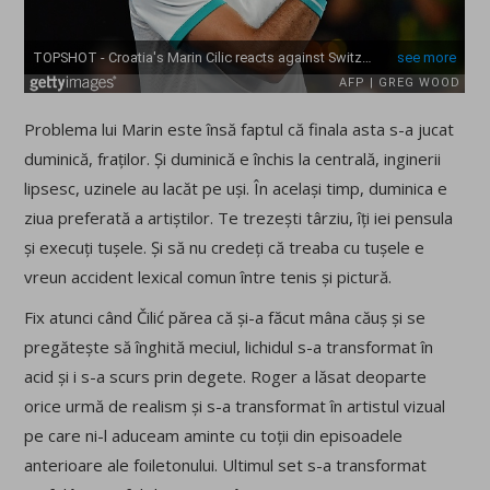
Problema lui Marin este însă faptul că finala asta s-a jucat
duminică, fraților. Și duminică e închis la centrală, inginerii
lipsesc, uzinele au lacăt pe uși. În același timp, duminica e
ziua preferată a artiștilor. Te trezești târziu, îți iei pensula
și execuți tușele. Și să nu credeți că treaba cu tușele e
vreun accident lexical comun între tenis și pictură.
Fix atunci când Čilić părea că și-a făcut mâna căuș și se
pregătește să înghită meciul, lichidul s-a transformat în
acid și i s-a scurs prin degete. Roger a lăsat deoparte
orice urmă de realism și s-a transformat în artistul vizual
pe care ni-l aduceam aminte cu toții din episoadele
anterioare ale foiletonului. Ultimul set s-a transformat