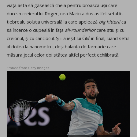
viața asta să găsească cheia pentru broasca ușii care
duce-n creierul lui Roger, nea Marin a dus astfel setul în
tiebreak, soluția universală la care apelează
big hitterii
ca
să încerce o ciupeală în fața
all-rounderilor
care știu și cu
creionul, și cu canciocul. Și i-a ieșit lui Čilić în final, luând setul
al doilea la nanometru, deși balanța de farmacie care
măsura jocul celor doi stătea altfel perfect echilibrată.
Embed from Getty Images