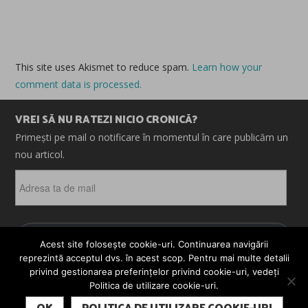
This site uses Akismet to reduce spam.
Learn how your
comment data is processed.
VREI SĂ NU RATEZI NICIO CRONICĂ?
Primești pe mail o notificare în momentul în care publicăm un
nou articol.
Adresa
ta
de
mail
ABONEAZĂ-TE
Acest site folosește cookie-uri. Continuarea navigării
reprezintă acceptul dvs. în acest scop. Pentru mai multe detalii
privind gestionarea preferințelor privind cookie-uri, vedeți
Politica de utilizare cookie-uri.
© 2026 CRONICI. SATIRE. ȘARJE. TOATE DREPTURILE
SUBSCRIBE
REZERVATE. CRONICI.RO ESTE UN PROIECT MESTER