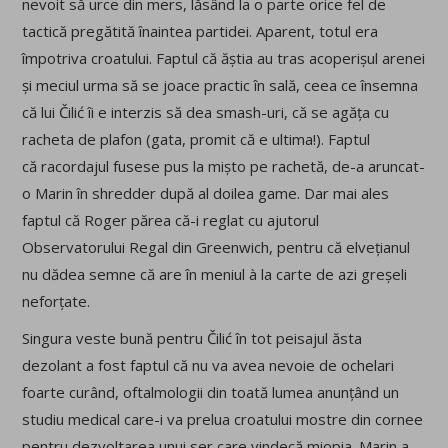
nevoit să urce din mers, lăsând la o parte orice fel de
tactică pregătită înaintea partidei. Aparent, totul era
împotriva croatului. Faptul că ăștia au tras acoperișul arenei
și meciul urma să se joace practic în sală, ceea ce însemna
că lui Čilić îi e interzis să dea smash-uri, că se agăța cu
racheta de plafon (gata, promit că e ultima!). Faptul
că racordajul fusese pus la mișto pe rachetă, de-a aruncat-
o Marin în shredder după al doilea game. Dar mai ales
faptul că Roger părea că-i reglat cu ajutorul
Observatorului Regal din Greenwich, pentru că elvețianul
nu dădea semne că are în meniul à la carte de azi greșeli
neforțate.
Singura veste bună pentru Čilić în tot peisajul ăsta
dezolant a fost faptul că nu va avea nevoie de ochelari
foarte curând, oftalmologii din toată lumea anunțând un
studiu medical care-i va prelua croatului mostre din cornee
pentru dezvoltarea unui ser care vindecă miopia. Marin a