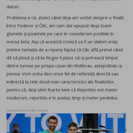
datori.
Problema e că, atunci când deja am vorbit despre o finală
între Federer și Čilić, am cam dat epuizat deja toate
glumele și poantele pe care le consideram posibile în
meciul ăsta. Așa că această cronică va fi un slalom uriaș
printre tentația de a repeta faptul că Cilic află primul când
dă să plouă și că lui Roger îi place să-și petreacă timpul
dintre turnee pe prispa casei din Wollerau, așteptându-și
pensia. Vom evita deci orice fel de referință directă sau
indirectă la cele două mari caracteristici ale finaliștilor,
pentru că, deși știm foarte bine că Repetitio est mater
studiorum, repetitio e în același timp și mater penibilus.
Embed from Getty Images