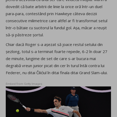
dovedit că bate arbitrii de linie la orice oră într-un duel
para-para, contestând prin Hawkeye câteva decizii
consecutive milimetrice care altfel ar fi transformat setul
într-o bătaie cu sucitorul la fundul gol. Așa, măcar a reușit
să-și păstreze șortul.
Chiar dacă Roger s-a așezat să joace restul setului din
șezlong, totul s-a terminat foarte repede, 6-2 în doar 27
de minute, lungime de set de care s-ar bucura mai
degrabă vreun junior picat din cer în turul întâi contra lui
Federer, nu ditai Čilićiul în ditai finala ditai Grand Slam-ului.
Embed from Getty Images