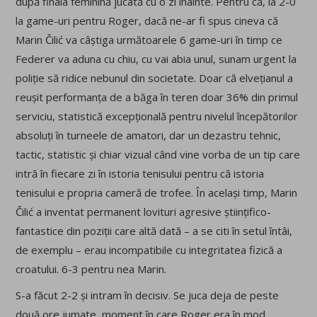
după finala feminină jucată cu o zi înainte. Pentru că, la 2-0
la game-uri pentru Roger, dacă ne-ar fi spus cineva că
Marin Čilić va câștiga următoarele 6 game-uri în timp ce
Federer va aduna cu chiu, cu vai abia unul, sunam urgent la
poliție să ridice nebunul din societate. Doar că elvețianul a
reușit performanța de a băga în teren doar 36% din primul
serviciu, statistică excepțională pentru nivelul începătorilor
absoluți în turneele de amatori, dar un dezastru tehnic,
tactic, statistic și chiar vizual când vine vorba de un tip care
intră în fiecare zi în istoria tenisului pentru că istoria
tenisului e propria cameră de trofee. În același timp, Marin
Čilić a inventat permanent lovituri agresive științifico-
fantastice din poziții care altă dată – a se citi în setul întâi,
de exemplu – erau incompatibile cu integritatea fizică a
croatului. 6-3 pentru nea Marin.
S-a făcut 2-2 și intram în decisiv. Se juca deja de peste
două ore jumate, moment în care Roger era în mod