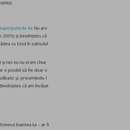
țeleși.
superputerile lui
. Nu are
n 2005) și bineînțeles că
cădea cu totul în subsolul
 și nici eu nu eram chiar
ar e posibil să fie doar o
ălbatic și, presimțindu-l
 Bineînțeles că am învățat
ineva înaintea lui – ar fi