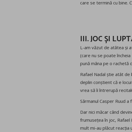
care se termină cu bine. Că
III. JOC ȘI LU
L-am văzut de atâtea și a
(care nu se poate încheia 
pună mâna pe o rachetă de 
Rafael Nadal știe atât de 
deplin conștient că e locu
vrea să îi întrerupă recital
Sărmanul Casper Ruud a fos
Dar nici măcar când devin
frumusețea în joc, Rafael 
mult mi-au plăcut reacția u