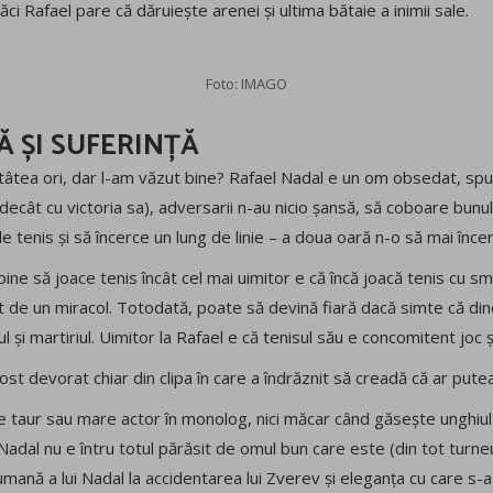
ci Rafael pare că dăruiește arenei și ultima bătaie a inimii sale.
Foto: IMAGO
PTĂ ȘI SUFERINȚĂ
tâtea ori, dar l-am văzut bine? Rafael Nadal e un om obsedat, sp
decât cu victoria sa), adversarii n-au nicio șansă, să coboare bun
tenis și să încerce un lung de linie – a doua oară n-o să mai încer
bine să joace tenis încât cel mai uimitor e că încă joacă tenis cu sm
it de un miracol. Totodată, poate să devină fiară dacă simte că din
ul și martiriul. Uimitor la Rafael e că tenisul său e concomitent joc și
t devorat chiar din clipa în care a îndrăznit să creadă că ar pute
e taur sau mare actor în monolog, nici măcar când găsește unghiul
Nadal nu e întru totul părăsit de omul bun care este (din tot turneu
mană a lui Nadal la accidentarea lui Zverev și eleganța cu care s-a 