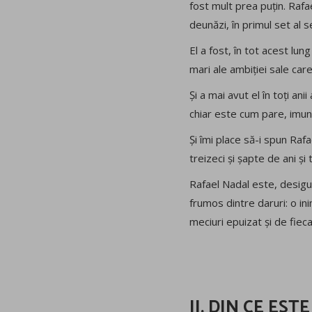
fost mult prea puțin. Rafa
deunăzi, în primul set al s
El a fost, în tot acest lun
mari ale ambiției sale car
Și a mai avut el în toți ani
chiar este cum pare, imun 
Și îmi place să-i spun Raf
treizeci și șapte de ani și
Rafael Nadal este, desigur
frumos dintre daruri: o in
meciuri epuizat și de fiec
II. DIN CE ES