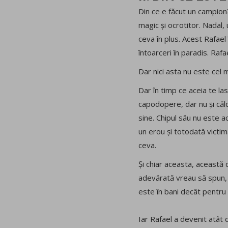
Din ce e făcut un campion?
magic și ocrotitor. Nadal, 
ceva în plus. Acest Rafael 
întoarceri în paradis. Raf
Dar nici asta nu este cel m
Dar în timp ce aceia te l
capodopere, dar nu și căl
sine. Chipul său nu este a
un erou și totodată victim
ceva.
Și chiar aceasta, această 
adevărată vreau să spun, a
este în bani decât pentru c
Iar Rafael a devenit atât 