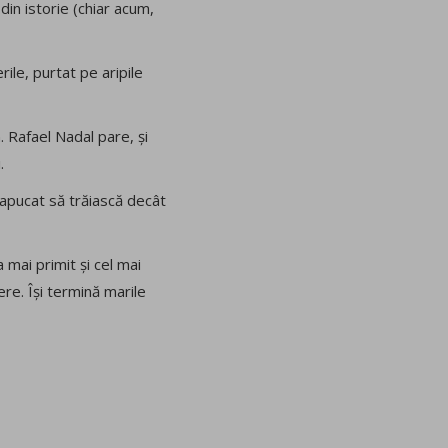
din istorie (chiar acum,
rile, purtat pe aripile
n. Rafael Nadal pare, și
.
a apucat să trăiască decât
 mai primit și cel mai
ere. Își termină marile