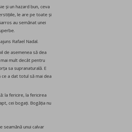
sie și un hazard bun, ceva
stițiile, le are pe toate și
d-Garros au semănat unei
superbe.
 ajuns Rafael Nadal.
pabil de asemenea să dea
a mai mult decât pentru
orța sa supranaturală. E
ă ce a dat totul să mai dea
a fericire, la fericirea
apt, cei bogați. Bogăția nu
ale seamănă unui calvar