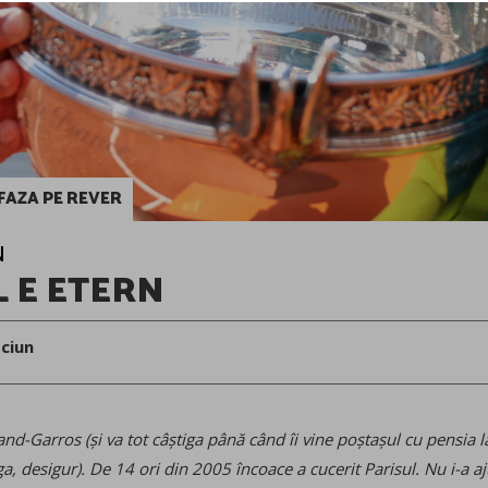
FAZA PE REVER
N
L E ETERN
ciun
and-Garros (și va tot câștiga până când îi vine poștașul cu pensia la 
ga, desigur). De 14 ori din 2005 încoace a cucerit Parisul. Nu i-a a