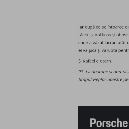
Iar după ce se întoarce di
târziu și politicos și obos
unde a văzut lucruri atât
el va juca și va lupta pen
Și Rafael e etern.
PS:
La doamne și domnișoa
timpul vieților noastre pe