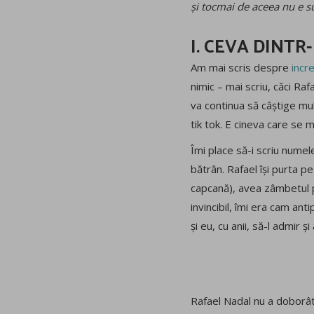
și tocmai de aceea nu e su
I. CEVA DINTR
Am mai scris despre
incre
nimic – mai scriu, căci Ra
va continua să câștige mulț
tik tok. E cineva care se 
Îmi place să-i scriu numel
bătrân. Rafael își purta pe
capcană), avea zâmbetul pe
invincibil, îmi era cam ant
și eu, cu anii, să-l admir și
Rafael Nadal nu a doborât 