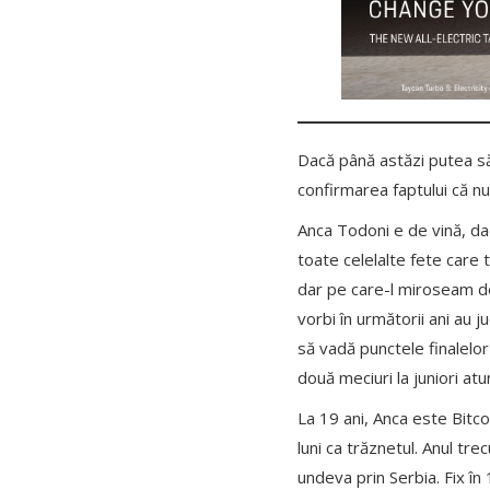
Dacă până astăzi putea să
confirmarea faptului că nu
Anca Todoni e de vină, dac
toate celelalte fete care
dar pe care-l miroseam de
vorbi în următorii ani au 
să vadă punctele finalelo
două meciuri la juniori at
La 19 ani, Anca este Bitco
luni ca trăznetul. Anul tr
undeva prin Serbia. Fix în