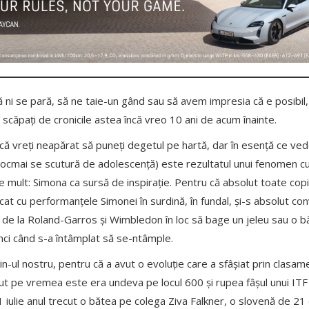
 ni se pară, să ne taie-un gând sau să avem impresia că e posibil, 
 scăpați de cronicile astea încă vreo 10 ani de acum înainte.
ă vreți neapărat să puneți degetul pe hartă, dar în esență ce vedem
 tocmai se scutură de adolescență) este rezultatul unui fenomen cu
 mult: Simona ca sursă de inspirație. Pentru că absolut toate co
jucat cu performanțele Simonei în surdină, în fundal, și-s absolut co
r de la Roland-Garros și Wimbledon în loc să bage un jeleu sau o bă
unci când s-a întâmplat să se-ntâmple.
in-ul nostru, pentru că a avut o evoluție care a sfâșiat prin clasa
ecut pe vremea este era undeva pe locul 600 și rupea fâșul unui ITF
 1 iulie anul trecut o bătea pe colega Ziva Falkner, o slovenă de 21