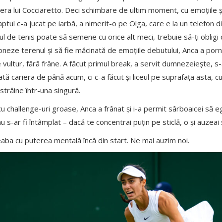
 opera lui Cocciaretto. Deci schimbare de ultim moment, cu emoțiile ș
aptul c-a jucat pe iarbă, a nimerit-o pe Olga, care e la un telefon d
l de tenis poate să semene cu orice alt meci, trebuie să-ți obligi 
atoneze terenul și să fie măcinată de emoțiile debutului, Anca a por
vultur, fără frâne. A făcut primul break, a servit dumnezeiește, s-
tă cariera de până acum, ci c-a făcut și liceul pe suprafața asta, cu 
 străine într-una singură.
u challenge-uri groase, Anca a frânat și i-a permit sârboaicei să eg
nu s-ar fi întâmplat – dacă te concentrai puțin pe sticlă, o și auzeai
eaba cu puterea mentală încă din start. Ne mai auzim noi.