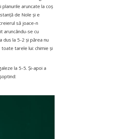
i planurile aruncate la coș
istanță de Nole și e
creierul să joace-n
nit aruncându-se cu
a dus la 5-2 și părea nu
toate tarele lui: chimie și
aleze la 5-5. Și-apoi a
 șoptind: