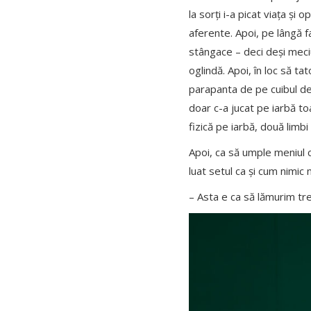
la sorți i-a picat viața și
aferente. Apoi, pe lângă f
stângace – deci deși meciu
oglindă. Apoi, în loc să t
parapanta de pe cuibul de 
doar c-a jucat pe iarbă toa
fizică pe iarbă, două limbi
Apoi, ca să umple meniul c
luat setul ca și cum nimic 
– Asta e ca să lămurim tr