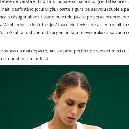
nd fetele de vârsta ei tind să-și îndoaie coloana sub greutatea presi
înalt, desființând jocul Olgăi. Foarte sigură pe serviciu (dublele pa
Anca a câștigat absolut toate punctele jucate pe serva proprie, pe
 la Wimbledon – două-trei jucătoare din tenisul de azi. A trosnit cu
 Coco Gauff a fost chemată urgent în fața televizorului ca să vadă ce
rovocarea mai departe, Anca a picat perfect pe subiect meci cu Coc
fi, dar știm cum ar fi să.