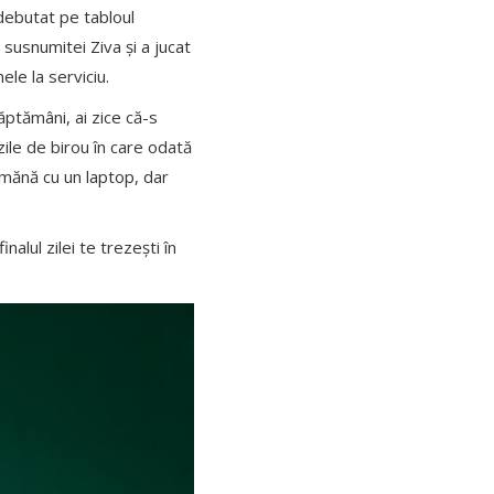
 debutat pe tabloul
susnumitei Ziva și a jucat
ele la serviciu.
ăptămâni, ai zice că-s
 zile de birou în care odată
amănă cu un laptop, dar
nalul zilei te trezești în