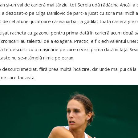
n an și-un val de carieră mai târziu, tot Serbia udă rădăcina Ancăi: a
 a dezosat-o pe Olga Danilovic de parc-a jucat cu sora mai mică a 
de cel al unei jucătoare căreia iarba i-a gâdilat toată cariera glezn
ucișat racheta cu gazonul pentru prima dată în carieră acum două s
cronicarii au talentul de a exagera. Practic, e fix echivalentul unei
ă te descurci cu o mașinărie pe care o vezi prima dată în față. Se
taste nu se-ntâmplă nimic pe ecran.
 descurci imediat, fără prea multă încălzire, da’ unde mai pui că la fi
me care fac asta.