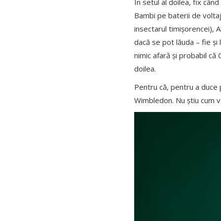
În setul al doilea, fix câ
Bambi pe baterii de voltaj 
insectarul timișorencei), 
dacă se pot lăuda – fie și
nimic afară și probabil că
doilea.
Pentru că, pentru a duce p
Wimbledon. Nu știu cum va 