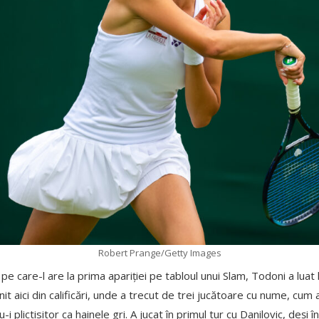
Robert Prange/Getty Images
e care-l are la prima apariției pe tabloul unui Slam, Todoni a luat
nit aici din calificări, unde a trecut de trei jucătoare cu nume, cum
 plictisitor ca hainele gri. A jucat în primul tur cu Danilovic, deși