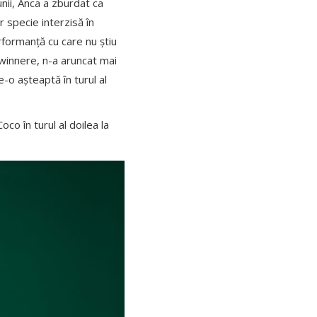
unii, Anca a zburdat ca
r specie interzisă în
rformanță cu care nu știu
 winnere, n-a aruncat mai
-o așteaptă în turul al
o în turul al doilea la