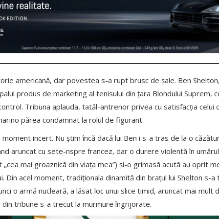
torie americană, dar povestea s-a rupt brusc de șale. Ben Shelton
ncipalul produs de marketing al tenisului din țara Blondului Suprem, 
ontrol. Tribuna aplauda, tatăl-antrenor privea cu satisfacția celui c
narino părea condamnat la rolul de figurant.
moment incert. Nu știm încă dacă lui Ben i s-a tras de la o căzătură 
and aruncat cu sete-nspre francez, dar o durere violentă în umărul 
t „cea mai groaznică din viața mea”) și-o grimasă acută au oprit m
. Din acel moment, tradiționala dinamită din brațul lui Shelton s-a
nci o armă nucleară, a lăsat loc unui slice timid, aruncat mai mult
 din tribune s-a trecut la murmure îngrijorate.