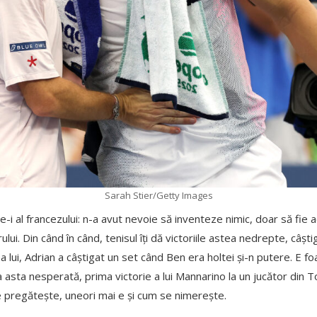
Sarah Stier/Getty Images
e-i al francezului: n-a avut nevoie să inventeze nimic, doar să fie 
lui. Din când în când, tenisul îți dă victoriile astea nedrepte, câșt
a lui, Adrian a câștigat un set când Ben era holtei și-n putere. E foa
area asta nesperată, prima victorie a lui Mannarino la un jucător din
se pregătește, uneori mai e și cum se nimerește.