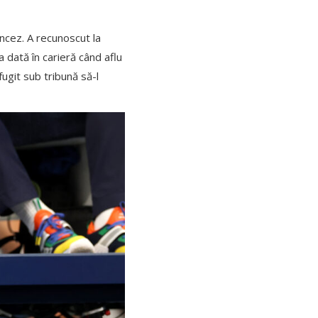
ncez. A recunoscut la
ma dată în carieră când aflu
ugit sub tribună să-l