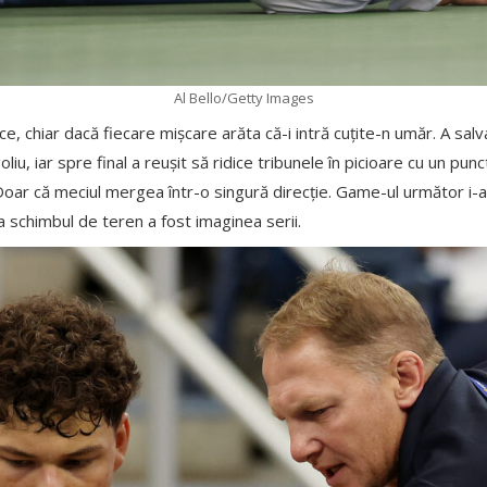
Al Bello/Getty Images
e, chiar dacă fiecare mișcare arăta că-i intră cuțite-n umăr. A salv
liu, iar spre final a reușit să ridice tribunele în picioare cu un pun
 Doar că meciul mergea într-o singură direcție. Game-ul următor i-a 
 schimbul de teren a fost imaginea serii.