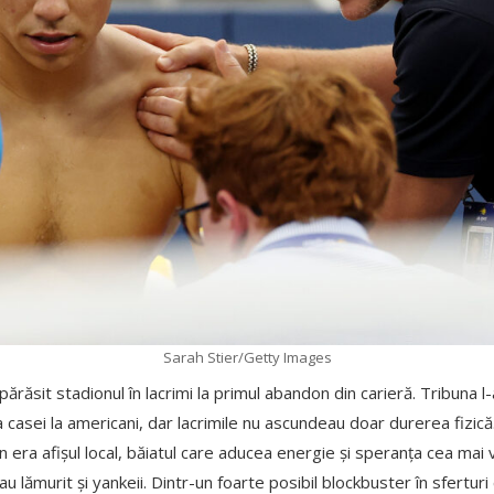
Sarah Stier/Getty Images
ărăsit stadionul în lacrimi la primul abandon din carieră. Tribuna 
ea casei la americani, dar lacrimile nu ascundeau doar durerea fizic
 era afișul local, băiatul care aducea energie și speranța cea mai vi
 lămurit și yankeii. Dintr-un foarte posibil blockbuster în sferturi 