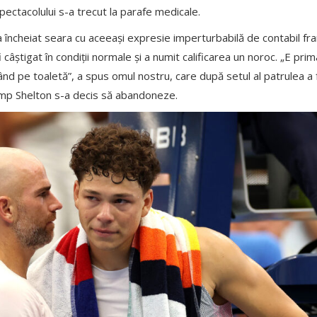
 spectacolului s-a trecut la parafe medicale.
a încheiat seara cu aceeași expresie imperturbabilă de contabil fra
i câștigat în condiții normale și a numit calificarea un noroc. „E pri
nd pe toaletă”, a spus omul nostru, care după setul al patrulea a f
imp Shelton s-a decis să abandoneze.