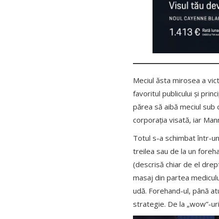
Meciul ăsta mirosea a vic
favoritul publicului și pri
părea să aibă meciul sub c
corporația visată, iar Man
Totul s-a schimbat într-un 
treilea sau de la un foreh
(descrisă chiar de el drep
masaj din partea medicului
udă. Forehand-ul, până atu
strategie. De la „wow”-uri