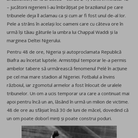
– jucătorii nigerieni l-au îmbrățișat pe brazilianul pe care
tribunele deja îl aclamau ca și cum ar fi fost unul de-al lor.
Pele a strâns în același loc oameni care cu câteva ore în
urmă își tăiau gâturile la umbra lui Chappal Waddi și la
marginea Deltei Nigerului.
Pentru 48 de ore, Nigeria și autoproclamata Republică
Biafra au încetat luptele. Armistițiul temporar le-a permis
ambelor tabere să urmărească fenomenul Pelé în acțiune
pe cel mai mare stadion al Nigeriei. Fotbalul a învins
războiul, iar zgomotul armelor a fost înlocuit de uralele
tribunelor. Un om a ucis temporar ura care a continuat mai
apoi pentru încă un an, lăsând în urmă un milion de victime.
48 de ore au sfâșiat însă 30 de luni de măcel, dovedind că
un om poate doborî minți și poate construi poduri.