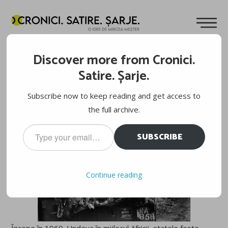
48 DE ORE
Discover more from Cronici.
Cuvinte de
Mircea Meșter
03.04.2012
Satire. Șarje.
Subscribe now to keep reading and get access to
Povestea numărul 1
the full archive.
Type
SUBSCRIBE
your
email…
Continue reading
Începe în 1960. Undeva în mijlocul Africii, statele foste