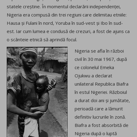
statele creștine. În momentul declarării independenței,
Nigeria era compusă din trei regiuni care delimitau etniile:
Hausa și Fulani în nord, Yoruba în sud-vest și Ibo în sud-
est. Iar cum lumea e condusă de crezuri, a fost de ajuns ca
o scânteie etnică să aprindă focul.
Nigeria se afla în război
civil în 30 mai 1967, după
ce colonelul Emeka
Ojukwu a declarat
unilateral Republica Biafra
în estul Nigeriei. Războiul
a durat doi ani și jumătate,
perioadă care a lămurit
definitiv lucrurile în zonă.
Biafra a fost absorbită de
Nigeria după o luptă