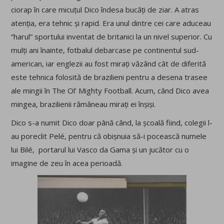
ciorap în care micuțul Dico îndesa bucăți de ziar. A atras
atenția, era tehnic și rapid. Era unul dintre cei care aduceau
“harul” sportului inventat de britanici la un nivel superior. Cu
mulți ani înainte, fotbalul debarcase pe continentul sud-
american, iar englezii au fost mirați văzând cât de diferită
este tehnica folosită de brazilieni pentru a desena trasee
ale mingii în The Ol’ Mighty Football. Acum, când Dico avea
mingea, brazilienii rămâneau mirați ei înșiși.
Dico s-a numit Dico doar până când, la școală fiind, colegii l-
au poreclit Pelé, pentru că obișnuia să-i pocească numele
lui Bilé, portarul lui Vasco da Gama și un jucător cu o
imagine de zeu în acea perioadă.