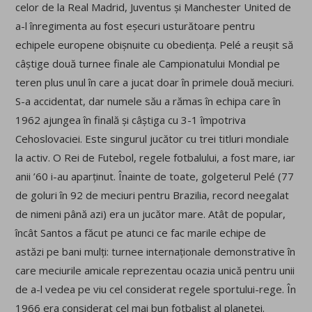
celor de la Real Madrid, Juventus și Manchester United de
a-l înregimenta au fost eșecuri usturătoare pentru
echipele europene obișnuite cu obediența. Pelé a reușit să
câștige două turnee finale ale Campionatului Mondial pe
teren plus unul în care a jucat doar în primele două meciuri.
S-a accidentat, dar numele său a rămas în echipa care în
1962 ajungea în finală și câștiga cu 3-1 împotriva
Cehoslovaciei. Este singurul jucător cu trei titluri mondiale
la activ. O Rei de Futebol, regele fotbalului, a fost mare, iar
anii ’60 i-au aparținut. Înainte de toate, golgeterul Pelé (77
de goluri în 92 de meciuri pentru Brazilia, record neegalat
de nimeni până azi) era un jucător mare. Atât de popular,
încât Santos a făcut pe atunci ce fac marile echipe de
astăzi pe bani mulți: turnee internaționale demonstrative în
care meciurile amicale reprezentau ocazia unică pentru unii
de a-l vedea pe viu cel considerat regele sportului-rege. În
1966 era considerat cel mai bun fotbalist al planetei.