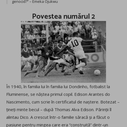
genocid?” – Emeka Ojukwu
Povestea numărul 2
În 1940, în familia lui în familia lui Dondinho, fotbalist la
Fluminense, se năștea primul copil. Edison Arantes do
Nascimento, cum scrie în certificatul de naștere. Botezat –
țineți minte becul – după Thomas Alva Edison. Părinții îl
alintau Dico. A crescut într-o familie săracă și a făcut o
pasiune pentru mingea care era “construită” dintr-un