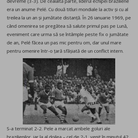
devreme (3-3). De cealaltă parte, liderul echipei braziliene
era un anume Pelé. Cu două titluri mondiale la activ și cu al
treilea la un an și jumătate distanță. În 26 ianuarie 1969, pe
când omenirea se pregătea să salute primul pas pe Lună,
eveniment care urma să se întâmple peste fix o jumătate
de an, Pelé făcea un pas mic pentru om, dar unul mare
pentru omenire într-o țară sfâșiată de un conflict intern.
S-a terminat 2-2. Pele a marcat ambele goluri ale
brazilienilor, iar la al doilea – cel de 2-1, venit în minutul 42