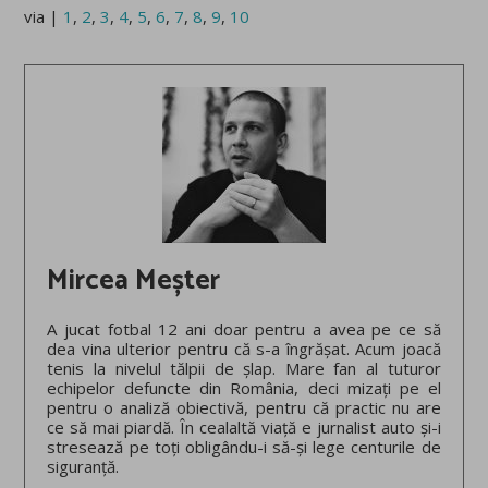
via |
1
,
2
,
3
,
4
,
5
,
6
,
7
,
8
,
9
,
10
Mircea Meșter
A jucat fotbal 12 ani doar pentru a avea pe ce să
dea vina ulterior pentru că s-a îngrășat. Acum joacă
tenis la nivelul tălpii de șlap. Mare fan al tuturor
echipelor defuncte din România, deci mizați pe el
pentru o analiză obiectivă, pentru că practic nu are
ce să mai piardă. În cealaltă viață e jurnalist auto și-i
stresează pe toți obligându-i să-și lege centurile de
siguranță.