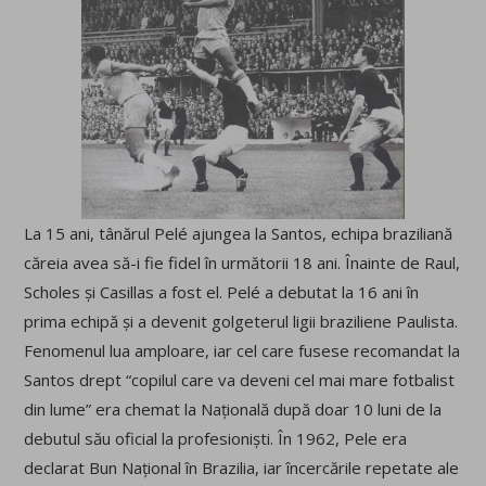
La 15 ani, tânărul Pelé ajungea la Santos, echipa braziliană
căreia avea să-i fie fidel în următorii 18 ani. Înainte de Raul,
Scholes și Casillas a fost el. Pelé a debutat la 16 ani în
prima echipă și a devenit golgeterul ligii braziliene Paulista.
Fenomenul lua amploare, iar cel care fusese recomandat la
Santos drept “copilul care va deveni cel mai mare fotbalist
din lume” era chemat la Națională după doar 10 luni de la
debutul său oficial la profesioniști. În 1962, Pele era
declarat Bun Național în Brazilia, iar încercările repetate ale