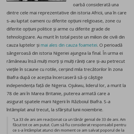
oarbă considerată una
dintre cele mai reprezentative din istoria Africii, una în care
s-au luptat oameni cu diferite opțiuni religioase, zone cu
diferite opțiuni politice și arme cu diferite grade de
tehnologizare. Au murit în total peste un milion de civili din
cauza luptelor și
mai ales din cauza foametei
. O perioadă
sângeroasă din istoria Nigeriei ajungea la final. În urma ei
rămâneau însă mulți morți și mulți răniți care și-au petrecut
viețile în scaune cu rotile, cerșind mila trecătorilor în zona
Biafra după ce aceștia încercaseră să-și câștige
independența față de Nigeria. Ojukwu, liderul lor, a murit la
78 de ani în Marea Britanie, puterea armată care a
asigurat spatele marii Nigerii în Războiul Biafra. S-a
întâmplat anul trecut, la sfârșitul lunii noiembrie.
“La 33 de ani am reacționat ca un tânăr genial de 33 de ani. Am
făcut tot ce am putut. Cum să fiu considerat responsabil pentru
ce s-a întâmplat atunci din moment ce am salvat poporul de la