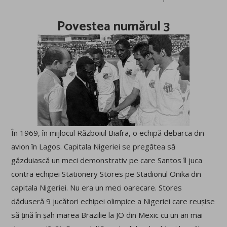
Povestea numărul 3
În 1969, în mijlocul Războiul Biafra, o echipă debarca din
avion în Lagos. Capitala Nigeriei se pregătea să
găzduiască un meci demonstrativ pe care Santos îl juca
contra echipei Stationery Stores pe Stadionul Onika din
capitala Nigeriei. Nu era un meci oarecare. Stores
dăduseră 9 jucători echipei olimpice a Nigeriei care reușise
să țină în șah marea Brazilie la JO din Mexic cu un an mai