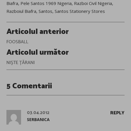
Biafra
,
Pele Santos 1969 Nigeria
,
Razboi Civil Nigeria
,
Razboiul Biafra
,
Santos
,
Santos Stationery Stores
Post
Articolul anterior
navigation
FOOSBALL
Articolul următor
NIȘTE ȚĂRANI
5 Comentarii
03.04.2012
REPLY
SERBANICA