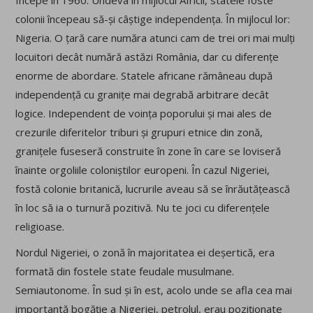
colonii începeau să-și câștige independența. În mijlocul lor:
Nigeria. O țară care număra atunci cam de trei ori mai mulți
locuitori decât numără astăzi România, dar cu diferențe
enorme de abordare. Statele africane rămâneau după
independență cu granițe mai degrabă arbitrare decât
logice. Independent de voința poporului și mai ales de
crezurile diferitelor triburi și grupuri etnice din zonă,
granițele fuseseră construite în zone în care se loviseră
înainte orgoliile coloniștilor europeni. În cazul Nigeriei,
fostă colonie britanică, lucrurile aveau să se înrăutățească
în loc să ia o turnură pozitivă. Nu te joci cu
diferențele
religioase.
Nordul Nigeriei, o zonă în majoritatea ei deșertică, era
formată din fostele state feudale musulmane.
Semiautonome. În sud și în est, acolo unde se afla cea mai
importantă bogăție a Nigeriei, petrolul, erau poziționate