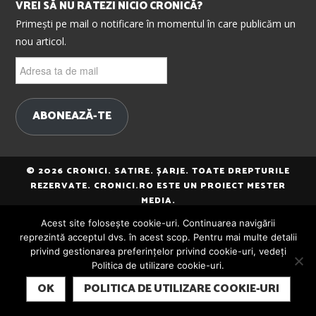
VREI SĂ NU RATEZI NICIO CRONICĂ?
Primești pe mail o notificare în momentul în care publicăm un
nou articol.
Adresa
ta
de
mail
ABONEAZĂ-TE
© 2026 CRONICI. SATIRE. ȘARJE. TOATE DREPTURILE
REZERVATE. CRONICI.RO ESTE UN PROIECT MESTER
MEDIA.
Acest site folosește cookie-uri. Continuarea navigării
reprezintă acceptul dvs. în acest scop. Pentru mai multe detalii
privind gestionarea preferințelor privind cookie-uri, vedeți
Politica de utilizare cookie-uri.
SUBSCRIBE
OK
POLITICA DE UTILIZARE COOKIE-URI