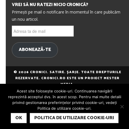
VREI SĂ NU RATEZI NICIO CRONICĂ?
Primești pe mail o notificare în momentul în care publicăm
un nou articol.
Adresa
ta
de
mail
ABONEAZĂ-TE
© 2026 CRONICI. SATIRE. ȘARJE. TOATE DREPTURILE
REZERVATE. CRONICI.RO ESTE UN PROIECT MESTER
MEDIA.
Acest site folosește cookie-uri. Continuarea navigării
reprezintă acceptul dvs. în acest scop. Pentru mai multe detalii
privind gestionarea preferințelor privind cookie-uri, vedeți
Politica de utilizare cookie-uri.
SUBSCRIBE
OK
POLITICA DE UTILIZARE COOKIE-URI