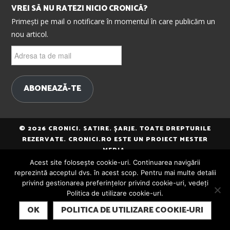
VREI SĂ NU RATEZI NICIO CRONICĂ?
Primești pe mail o notificare în momentul în care publicăm un
nou articol.
Adresa
ta
de
mail
ABONEAZĂ-TE
© 2026 CRONICI. SATIRE. ȘARJE. TOATE DREPTURILE
REZERVATE. CRONICI.RO ESTE UN PROIECT MESTER
MEDIA.
Acest site folosește cookie-uri. Continuarea navigării
reprezintă acceptul dvs. în acest scop. Pentru mai multe detalii
privind gestionarea preferințelor privind cookie-uri, vedeți
Politica de utilizare cookie-uri.
SUBSCRIBE
OK
POLITICA DE UTILIZARE COOKIE-URI