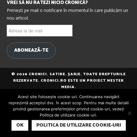
VREI SĂ NU RATEZI NICIO CRONICĂ?
Primești pe mail o notificare în momentul în care publicăm un
nou articol.
Adresa
ta
de
mail
ABONEAZĂ-TE
© 2026 CRONICI. SATIRE. ȘARJE. TOATE DREPTURILE
REZERVATE. CRONICI.RO ESTE UN PROIECT MESTER
MEDIA.
Acest site folosește cookie-uri. Continuarea navigării
reprezintă acceptul dvs. în acest scop. Pentru mai multe detalii
privind gestionarea preferințelor privind cookie-uri, vedeți
Politica de utilizare cookie-uri.
SUBSCRIBE
OK
POLITICA DE UTILIZARE COOKIE-URI