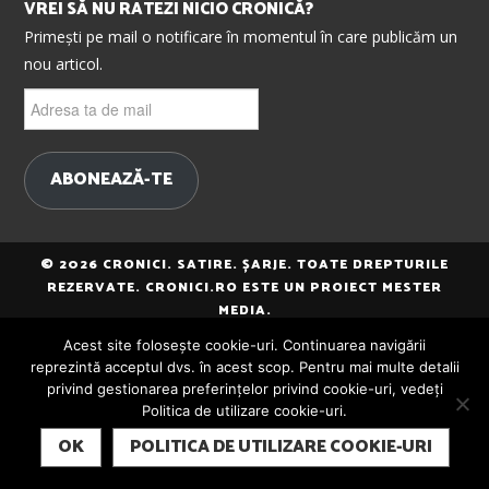
VREI SĂ NU RATEZI NICIO CRONICĂ?
Primești pe mail o notificare în momentul în care publicăm un
nou articol.
Adresa
ta
de
mail
ABONEAZĂ-TE
© 2026 CRONICI. SATIRE. ȘARJE. TOATE DREPTURILE
REZERVATE. CRONICI.RO ESTE UN PROIECT MESTER
MEDIA.
Acest site folosește cookie-uri. Continuarea navigării
reprezintă acceptul dvs. în acest scop. Pentru mai multe detalii
privind gestionarea preferințelor privind cookie-uri, vedeți
Politica de utilizare cookie-uri.
SUBSCRIBE
OK
POLITICA DE UTILIZARE COOKIE-URI