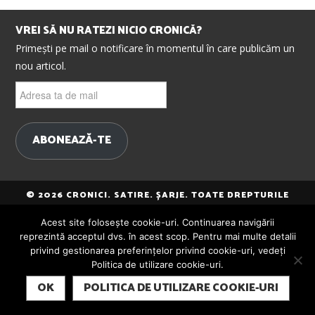
VREI SĂ NU RATEZI NICIO CRONICĂ?
Primești pe mail o notificare în momentul în care publicăm un
nou articol.
Adresa
ta
de
mail
ABONEAZĂ-TE
© 2026 CRONICI. SATIRE. ȘARJE. TOATE DREPTURILE
REZERVATE. CRONICI.RO ESTE UN PROIECT MESTER
Acest site folosește cookie-uri. Continuarea navigării
MEDIA.
reprezintă acceptul dvs. în acest scop. Pentru mai multe detalii
privind gestionarea preferințelor privind cookie-uri, vedeți
Politica de utilizare cookie-uri.
SUBSCRIBE
OK
POLITICA DE UTILIZARE COOKIE-URI