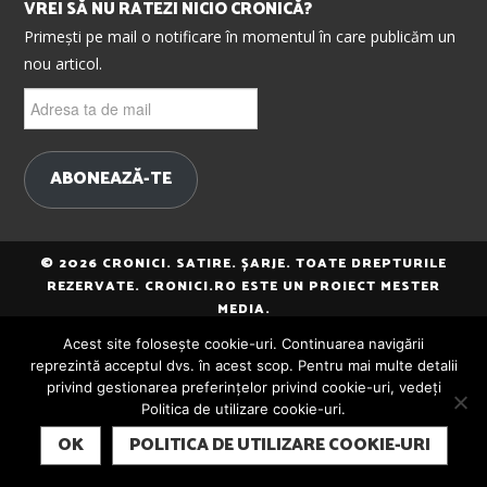
VREI SĂ NU RATEZI NICIO CRONICĂ?
Primești pe mail o notificare în momentul în care publicăm un
nou articol.
Adresa
ta
de
mail
ABONEAZĂ-TE
© 2026 CRONICI. SATIRE. ȘARJE. TOATE DREPTURILE
REZERVATE. CRONICI.RO ESTE UN PROIECT MESTER
MEDIA.
Acest site folosește cookie-uri. Continuarea navigării
reprezintă acceptul dvs. în acest scop. Pentru mai multe detalii
privind gestionarea preferințelor privind cookie-uri, vedeți
Politica de utilizare cookie-uri.
SUBSCRIBE
OK
POLITICA DE UTILIZARE COOKIE-URI