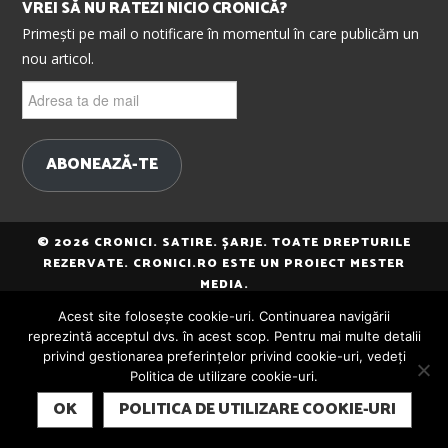
VREI SĂ NU RATEZI NICIO CRONICĂ?
Primești pe mail o notificare în momentul în care publicăm un
nou articol.
Adresa
ta
de
mail
ABONEAZĂ-TE
© 2026 CRONICI. SATIRE. ȘARJE. TOATE DREPTURILE
REZERVATE. CRONICI.RO ESTE UN PROIECT MESTER
MEDIA.
Acest site folosește cookie-uri. Continuarea navigării
reprezintă acceptul dvs. în acest scop. Pentru mai multe detalii
privind gestionarea preferințelor privind cookie-uri, vedeți
Politica de utilizare cookie-uri.
SUBSCRIBE
OK
POLITICA DE UTILIZARE COOKIE-URI