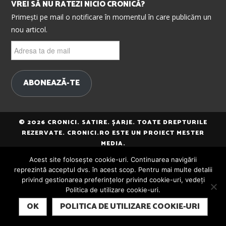
VREI SĂ NU RATEZI NICIO CRONICĂ?
Primești pe mail o notificare în momentul în care publicăm un
nou articol.
Adresa
ta
de
mail
ABONEAZĂ-TE
© 2026 CRONICI. SATIRE. ȘARJE. TOATE DREPTURILE
REZERVATE. CRONICI.RO ESTE UN PROIECT MESTER
MEDIA.
Acest site folosește cookie-uri. Continuarea navigării
reprezintă acceptul dvs. în acest scop. Pentru mai multe detalii
privind gestionarea preferințelor privind cookie-uri, vedeți
Politica de utilizare cookie-uri.
SUBSCRIBE
OK
POLITICA DE UTILIZARE COOKIE-URI