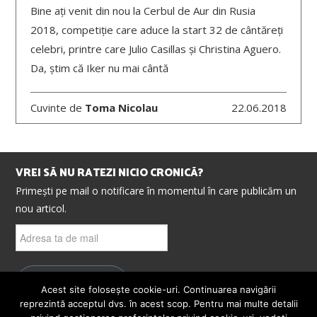
Bine ați venit din nou la Cerbul de Aur din Rusia
2018, competiție care aduce la start 32 de cântăreți
celebri, printre care Julio Casillas și Christina Aguero.
Da, știm că Iker nu mai cântă
Cuvinte de
Toma Nicolau
22.06.2018
VREI SĂ NU RATEZI NICIO CRONICĂ?
Primești pe mail o notificare în momentul în care publicăm un
nou articol.
Adresa
ta
de
mail
ABONEAZĂ-TE
Acest site folosește cookie-uri. Continuarea navigării
reprezintă acceptul dvs. în acest scop. Pentru mai multe detalii