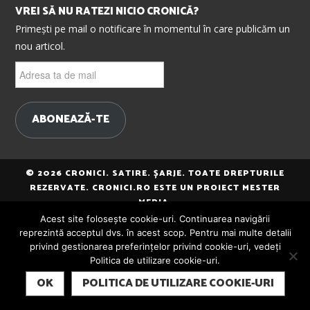
VREI SĂ NU RATEZI NICIO CRONICĂ?
Primești pe mail o notificare în momentul în care publicăm un
nou articol.
Adresa
ta
de
mail
ABONEAZĂ-TE
© 2026 CRONICI. SATIRE. ȘARJE. TOATE DREPTURILE
REZERVATE. CRONICI.RO ESTE UN PROIECT MESTER
MEDIA.
Acest site folosește cookie-uri. Continuarea navigării
reprezintă acceptul dvs. în acest scop. Pentru mai multe detalii
privind gestionarea preferințelor privind cookie-uri, vedeți
Politica de utilizare cookie-uri.
SUBSCRIBE
OK
POLITICA DE UTILIZARE COOKIE-URI