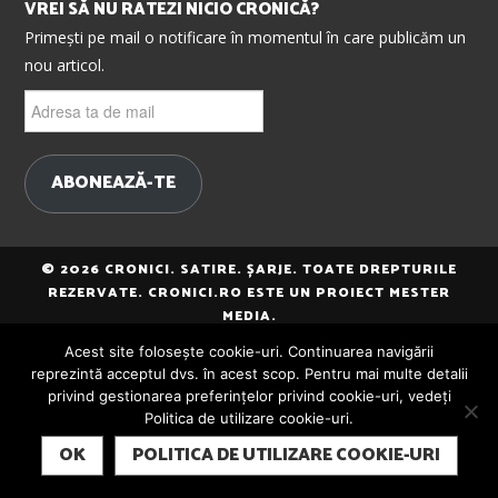
VREI SĂ NU RATEZI NICIO CRONICĂ?
Primești pe mail o notificare în momentul în care publicăm un
nou articol.
Adresa
ta
de
mail
ABONEAZĂ-TE
© 2026 CRONICI. SATIRE. ȘARJE. TOATE DREPTURILE
REZERVATE. CRONICI.RO ESTE UN PROIECT MESTER
MEDIA.
Acest site folosește cookie-uri. Continuarea navigării
reprezintă acceptul dvs. în acest scop. Pentru mai multe detalii
privind gestionarea preferințelor privind cookie-uri, vedeți
Politica de utilizare cookie-uri.
SUBSCRIBE
OK
POLITICA DE UTILIZARE COOKIE-URI