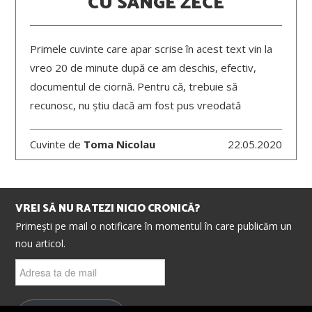
CU SÂNGE ZECE
Primele cuvinte care apar scrise în acest text vin la
vreo 20 de minute după ce am deschis, efectiv,
documentul de ciornă. Pentru că, trebuie să
recunosc, nu știu dacă am fost pus vreodată
Cuvinte de
Toma Nicolau
22.05.2020
VREI SĂ NU RATEZI NICIO CRONICĂ?
Primești pe mail o notificare în momentul în care publicăm un
nou articol.
Adresa
ta
de
mail