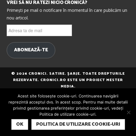
VREI SĂ NU RATEZI NICIO CRONICĂ?
Primești pe mail o notificare în momentul în care publicăm un
nou articol.
Adresa
ta
de
mail
ABONEAZĂ-TE
© 2026 CRONICI. SATIRE. ȘARJE. TOATE DREPTURILE
REZERVATE. CRONICI.RO ESTE UN PROIECT MESTER
MEDIA.
Acest site folosește cookie-uri. Continuarea navigării
reprezintă acceptul dvs. în acest scop. Pentru mai multe detalii
privind gestionarea preferințelor privind cookie-uri, vedeți
Politica de utilizare cookie-uri.
SUBSCRIBE
OK
POLITICA DE UTILIZARE COOKIE-URI