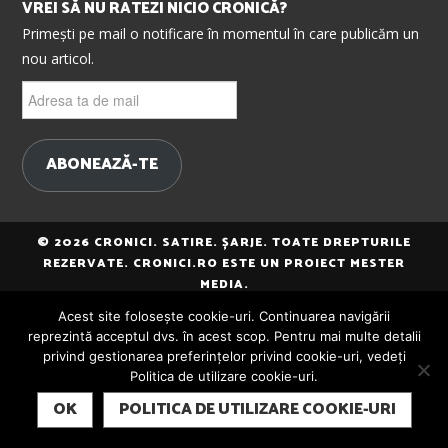
VREI SĂ NU RATEZI NICIO CRONICĂ?
Primești pe mail o notificare în momentul în care publicăm un
nou articol.
Adresa
ta
de
mail
ABONEAZĂ-TE
© 2026 CRONICI. SATIRE. ȘARJE. TOATE DREPTURILE
REZERVATE. CRONICI.RO ESTE UN PROIECT MESTER
MEDIA.
Acest site folosește cookie-uri. Continuarea navigării
reprezintă acceptul dvs. în acest scop. Pentru mai multe detalii
privind gestionarea preferințelor privind cookie-uri, vedeți
Politica de utilizare cookie-uri.
SUBSCRIBE
OK
POLITICA DE UTILIZARE COOKIE-URI