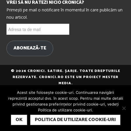
VREI SĂ NU RATEZI NICIO CRONICĂ?
Primești pe mail o notificare în momentul în care publicăm un
nou articol.
Adresa
ta
de
mail
ABONEAZĂ-TE
© 2026 CRONICI. SATIRE. ȘARJE. TOATE DREPTURILE
REZERVATE. CRONICI.RO ESTE UN PROIECT MESTER
MEDIA.
Acest site folosește cookie-uri. Continuarea navigării
reprezintă acceptul dvs. în acest scop. Pentru mai multe detalii
privind gestionarea preferințelor privind cookie-uri, vedeți
Politica de utilizare cookie-uri.
SUBSCRIBE
OK
POLITICA DE UTILIZARE COOKIE-URI