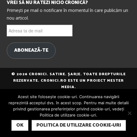
VREI SĂ NU RATEZI NICIO CRONICĂ?
Primești pe mail o notificare în momentul în care publicăm un
nou articol.
Adresa
ta
de
mail
ABONEAZĂ-TE
© 2026 CRONICI. SATIRE. ȘARJE. TOATE DREPTURILE
REZERVATE. CRONICI.RO ESTE UN PROIECT MESTER
MEDIA.
Acest site folosește cookie-uri. Continuarea navigării
reprezintă acceptul dvs. în acest scop. Pentru mai multe detalii
privind gestionarea preferințelor privind cookie-uri, vedeți
Politica de utilizare cookie-uri.
SUBSCRIBE
OK
POLITICA DE UTILIZARE COOKIE-URI