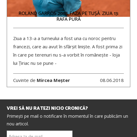
ROLAND GARROS 2018, FAZA PE TUȘĂ. ZIUA 13:
RAFA PURĂ
Ziua a 13-a a turneului a fost una cu noroc pentru
francezi, care au avut în sfârșit liniște. A fost prima zi
în care pe terenuri nu s-a vorbit în românește - loja
lui Țiriac nu se pune -
Cuvinte de
Mircea Meșter
08.06.2018
VREI SĂ NU RATEZI NICIO CRONICĂ?
Primești pe mail o notificare în momentul în care publicăm un
nou articol.
Adresa