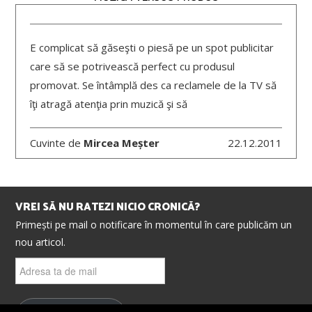
E complicat să găseşti o piesă pe un spot publicitar
care să se potrivească perfect cu produsul
promovat. Se întâmplă des ca reclamele de la TV să
îţi atragă atenţia prin muzică şi să
Cuvinte de
Mircea Meșter
22.12.2011
VREI SĂ NU RATEZI NICIO CRONICĂ?
Primești pe mail o notificare în momentul în care publicăm un
nou articol.
Adresa
ta
de
mail