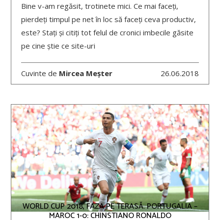
Bine v-am regăsit, trotinete mici. Ce mai faceți,
pierdeți timpul pe net în loc să faceți ceva productiv,
este? Stați și citiți tot felul de cronici imbecile găsite
pe cine știe ce site-uri
Cuvinte de
Mircea Meșter
26.06.2018
WORLD CUP 2018, FAZA PE TERASĂ. PORTUGALIA –
MAROC 1-0: CHINSTIANO RONALDO