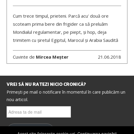
Cum trece timpul, prieteni. Parcă acu' două ore
scoteam prima bere din frigider ca să preluăm
Mondialul regulamentar, pe piept, și hop, deja
trimitem cu șiretul Egiptul, Marocul și Arabia Saudită
Cuvinte de
Mircea Meșter
21.06.2018
VREI SĂ NU RATEZI NICIO CRONICĂ?
Primești pe mail o notificare în momentul în care publicăm un
nou articol.
Adresa
ta
de
mail
ABONEAZĂ-TE
Acest site folosește cookie-uri. Continuarea navigării