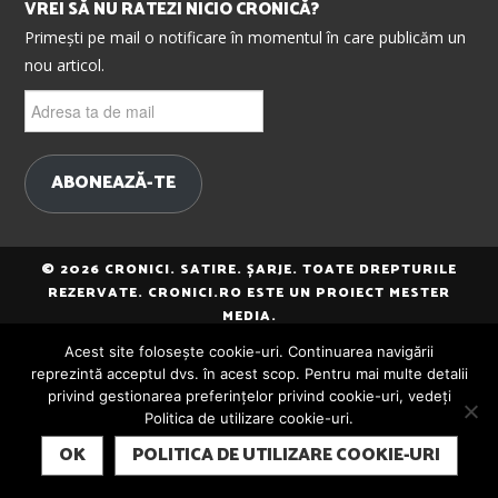
VREI SĂ NU RATEZI NICIO CRONICĂ?
Primești pe mail o notificare în momentul în care publicăm un
nou articol.
Adresa
ta
de
mail
ABONEAZĂ-TE
© 2026 CRONICI. SATIRE. ȘARJE. TOATE DREPTURILE
REZERVATE. CRONICI.RO ESTE UN PROIECT MESTER
MEDIA.
Acest site folosește cookie-uri. Continuarea navigării
reprezintă acceptul dvs. în acest scop. Pentru mai multe detalii
privind gestionarea preferințelor privind cookie-uri, vedeți
Politica de utilizare cookie-uri.
SUBSCRIBE
OK
POLITICA DE UTILIZARE COOKIE-URI