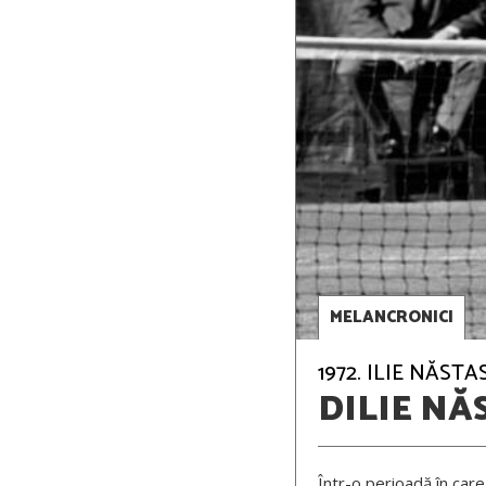
MELANCRONICI
1972. ILIE NĂST
DILIE NĂ
Într-o perioadă în care