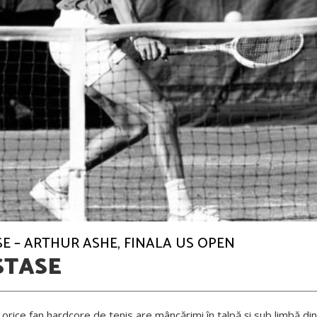
ASE – ARTHUR ASHE, FINALA US OPEN
STASE
 orice fan hardcore de tenis are mâncărimi în talpă și sub limbă din