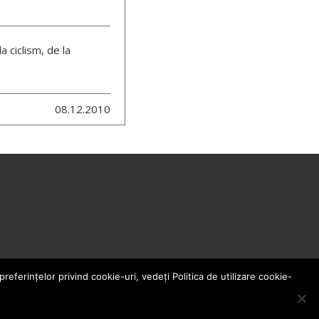
a ciclism, de la
08.12.2010
eferințelor privind cookie-uri, vedeți Politica de utilizare cookie-
SUBSCRIBE