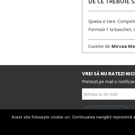
DE CE TREBUIE 
Spania e tare. Competiți
Formula 1 la baschet, d
Cuvinte de
Mircea Me
VREI SĂ NU RATEZI NIC
Primești pe mail o notifica
Adresa
ta
de
mail
ABONEAZĂ-TE
Acest site folosește cookie-uri. Continuarea navigării reprezintă a