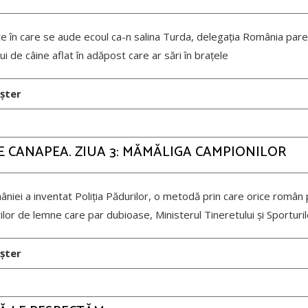
te în care se aude ecoul ca-n salina Turda, delegația România pare
ui de câine aflat în adăpost care ar sări în brațele
șter
 PE CANAPEA. ZIUA 3: MĂMĂLIGA CAMPIONILOR
iei a inventat Poliția Pădurilor, o metodă prin care orice român 
ilor de lemne care par dubioase, Ministerul Tineretului și Sporturil
șter