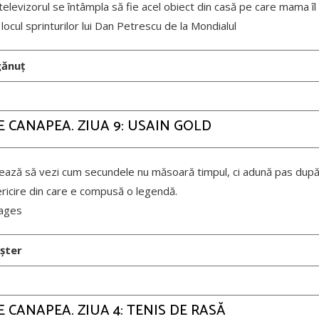
televizorul se întâmpla să fie acel obiect din casă pe care mama î
 locul sprinturilor lui Dan Petrescu de la Mondialul
gănuț
PE CANAPEA. ZIUA 9: USAIN GOLD
ază să vezi cum secundele nu măsoară timpul, ci adună pas după
ericire din care e compusă o legendă.
ages
șter
PE CANAPEA. ZIUA 4: TENIS DE RASĂ