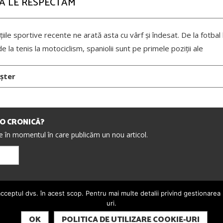
SĂ LE RESPECTĂM
ile sportive recente ne arată asta cu vârf și îndesat. De la fotbal l
e la tenis la motociclism, spaniolii sunt pe primele poziții ale
șter
IO CRONICĂ?
re în momentul în care publicăm un nou articol.
cceptul dvs. în acest scop. Pentru mai multe detalii privind gestionarea pr
uri.
OK
POLITICA DE UTILIZARE COOKIE-URI