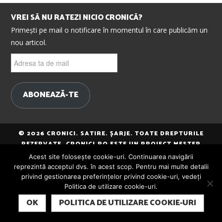
VREI SĂ NU RATEZI NICIO CRONICĂ?
Primești pe mail o notificare în momentul în care publicăm un
nou articol.
Adresa
ta
de
mail
ABONEAZĂ-TE
© 2026 CRONICI. SATIRE. ȘARJE. TOATE DREPTURILE
REZERVATE. CRONICI.RO ESTE UN PROIECT MESTER
MEDIA.
Acest site folosește cookie-uri. Continuarea navigării
reprezintă acceptul dvs. în acest scop. Pentru mai multe detalii
privind gestionarea preferințelor privind cookie-uri, vedeți
Politica de utilizare cookie-uri.
SUBSCRIBE
OK
POLITICA DE UTILIZARE COOKIE-URI