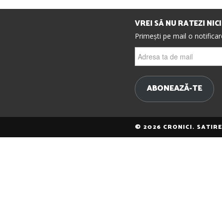
VREI SĂ NU RATEZI NIC
Primești pe mail o notifica
Adresa
ta
de
mail
ABONEAZĂ-TE
© 2026 CRONICI. SATIR