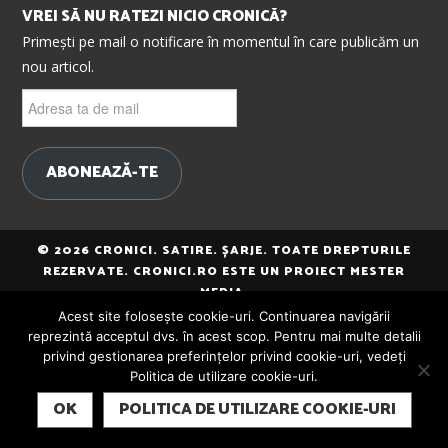
VREI SĂ NU RATEZI NICIO CRONICĂ?
Primești pe mail o notificare în momentul în care publicăm un
nou articol.
Adresa
ta
de
mail
ABONEAZĂ-TE
© 2026 CRONICI. SATIRE. ȘARJE. TOATE DREPTURILE
REZERVATE. CRONICI.RO ESTE UN PROIECT MESTER
MEDIA.
Acest site folosește cookie-uri. Continuarea navigării
reprezintă acceptul dvs. în acest scop. Pentru mai multe detalii
privind gestionarea preferințelor privind cookie-uri, vedeți
Politica de utilizare cookie-uri.
SUBSCRIBE
OK
POLITICA DE UTILIZARE COOKIE-URI