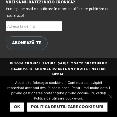
VREI SĂ NU RATEZI NICIO CRONICĂ?
Primești pe mail o notificare în momentul în care publicăm un
nou articol.
Adresa
ta
de
mail
ABONEAZĂ-TE
© 2026 CRONICI. SATIRE. ȘARJE. TOATE DREPTURILE
REZERVATE. CRONICI.RO ESTE UN PROIECT MESTER
MEDIA.
Acest site folosește cookie-uri. Continuarea navigării
reprezintă acceptul dvs. în acest scop. Pentru mai multe detalii
privind gestionarea preferințelor privind cookie-uri, vedeți
Politica de utilizare cookie-uri.
SUBSCRIBE
OK
POLITICA DE UTILIZARE COOKIE-URI