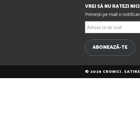
VREI SĂ NU RATEZI NIC
Primești pe mail o notifica
Adresa
ta
de
mail
ABONEAZĂ-TE
© 2026 CRONICI. SATIR