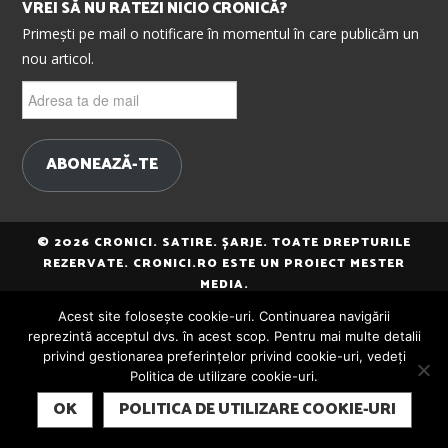
VREI SĂ NU RATEZI NICIO CRONICĂ?
Primești pe mail o notificare în momentul în care publicăm un
nou articol.
Adresa
ta
de
mail
ABONEAZĂ-TE
© 2026 CRONICI. SATIRE. ȘARJE. TOATE DREPTURILE
REZERVATE. CRONICI.RO ESTE UN PROIECT MESTER
MEDIA.
Acest site folosește cookie-uri. Continuarea navigării
reprezintă acceptul dvs. în acest scop. Pentru mai multe detalii
privind gestionarea preferințelor privind cookie-uri, vedeți
Politica de utilizare cookie-uri.
SUBSCRIBE
OK
POLITICA DE UTILIZARE COOKIE-URI