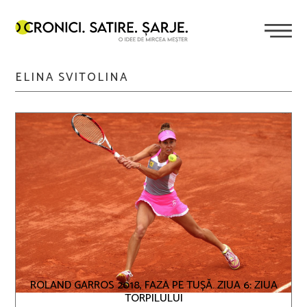
ELINA SVITOLINA
ROLAND GARROS 2018, FAZA PE TUȘĂ. ZIUA 6: ZIUA
TORPILULUI