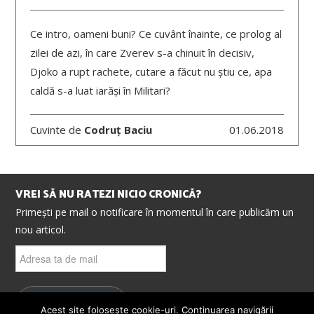
Ce intro, oameni buni? Ce cuvânt înainte, ce prolog al
zilei de azi, în care Zverev s-a chinuit în decisiv,
Djoko a rupt rachete, cutare a făcut nu știu ce, apa
caldă s-a luat iarăși în Militari?
Cuvinte de
Codruț Baciu
01.06.2018
VREI SĂ NU RATEZI NICIO CRONICĂ?
Primești pe mail o notificare în momentul în care publicăm un
nou articol.
Adresa
ta
de
mail
ABONEAZĂ-TE
Acest site folosește cookie-uri. Continuarea navigării