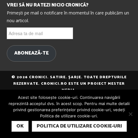
VREI SĂ NU RATEZI NICIO CRONICĂ?
Primești pe mail o notificare în momentul în care publicăm un
nou articol.
Adresa
ta
de
mail
ABONEAZĂ-TE
© 2026 CRONICI. SATIRE. ȘARJE. TOATE DREPTURILE
REZERVATE. CRONICI.RO ESTE UN PROIECT MESTER
MEDIA.
Acest site folosește cookie-uri. Continuarea navigării
reprezintă acceptul dvs. în acest scop. Pentru mai multe detalii
privind gestionarea preferințelor privind cookie-uri, vedeți
Politica de utilizare cookie-uri.
SUBSCRIBE
OK
POLITICA DE UTILIZARE COOKIE-URI