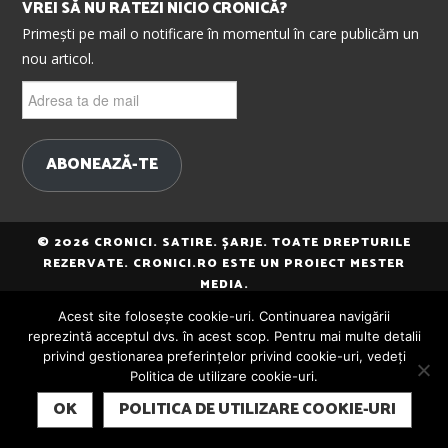
VREI SĂ NU RATEZI NICIO CRONICĂ?
Primești pe mail o notificare în momentul în care publicăm un
nou articol.
Adresa
ta
de
mail
ABONEAZĂ-TE
© 2026 CRONICI. SATIRE. ȘARJE. TOATE DREPTURILE
REZERVATE. CRONICI.RO ESTE UN PROIECT MESTER
MEDIA.
Acest site folosește cookie-uri. Continuarea navigării
reprezintă acceptul dvs. în acest scop. Pentru mai multe detalii
privind gestionarea preferințelor privind cookie-uri, vedeți
Politica de utilizare cookie-uri.
SUBSCRIBE
OK
POLITICA DE UTILIZARE COOKIE-URI