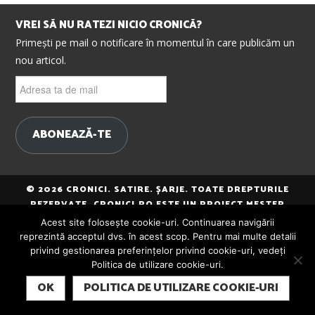
VREI SĂ NU RATEZI NICIO CRONICĂ?
Primești pe mail o notificare în momentul în care publicăm un
nou articol.
Adresa
ta
de
mail
ABONEAZĂ-TE
© 2026 CRONICI. SATIRE. ȘARJE. TOATE DREPTURILE
REZERVATE. CRONICI.RO ESTE UN PROIECT MESTER
MEDIA.
Acest site folosește cookie-uri. Continuarea navigării
reprezintă acceptul dvs. în acest scop. Pentru mai multe detalii
privind gestionarea preferințelor privind cookie-uri, vedeți
Politica de utilizare cookie-uri.
SUBSCRIBE
OK
POLITICA DE UTILIZARE COOKIE-URI