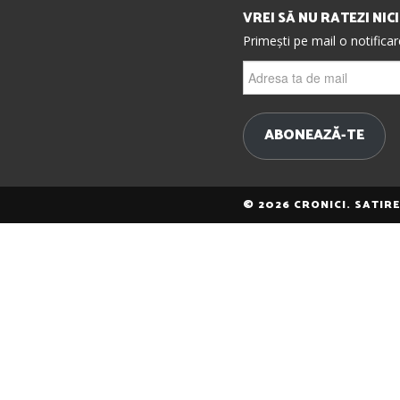
VREI SĂ NU RATEZI NIC
Primești pe mail o notifica
Adresa
ta
de
mail
ABONEAZĂ-TE
© 2026 CRONICI. SATIR